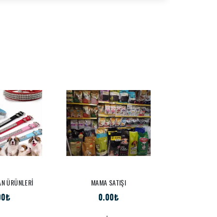
AN ÜRÜNLERİ
MAMA SATIŞI
PET K
00₺
0.00₺
0.