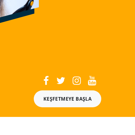
KEŞFETMEYE BAŞLA