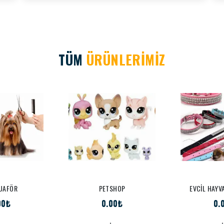
TÜM
ÜRÜNLERİMİZ
UAFÖR
PETSHOP
EVCİL HAYV
00₺
0.00₺
0.