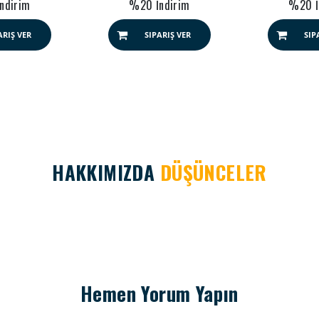
ndirim
%20 İndirim
%20 İ
ARIŞ VER
SIPARIŞ VER
SIP
HAKKIMIZDA
DÜŞÜNCELER
Hemen Yorum Yapın