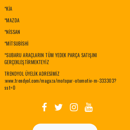
*KİA
*MAZDA
*NİSSAN
*MİTSUBİSHİ
*SUBARU ARAÇLARIN TÜM YEDEK PARÇA SATIŞINI
GERÇEKLEŞTİRMEKTEYİZ
TRENDYOL ÜYELİK ADRESİMİZ
:www.trendyol.com/magaza/motopar-otomotiv-m-333303?
sst=0