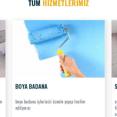
TÜM
HİZMETLERİMİZ
BOYA BADANA
üm
boya badana işlerinizi özenle yapıp teslim
s
edilyoruz
f
s