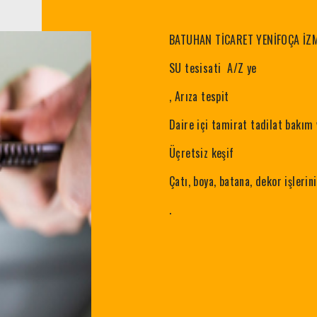
BATUHAN TİCARET YENİFOÇA İZ
SU tesisati A/Z ye
, Arıza tespit
Daire içi tamirat tadilat bakım v
Üçretsiz keşif
Çatı, boya, batana, dekor işlerini
.