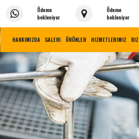
Ödeme
Ödeme
bekleniyor
bekleniyor
HAKKIMIZDA
GALERI
ÜRÜNLER
HIZMETLERIMIZ
BIZ