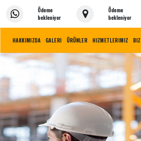
Ödeme
Ödeme
bekleniyor
bekleniyor
HAKKIMIZDA
GALERI
ÜRÜNLER
HIZMETLERIMIZ
BIZ