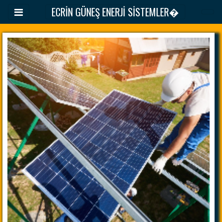
ECRİN GÜNEŞ ENERJİ SİSTEMLER�