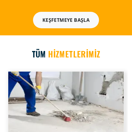
KEŞFETMEYE BAŞLA
TÜM
HİZMETLERİMİZ