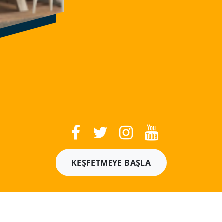
KEŞFETMEYE BAŞLA