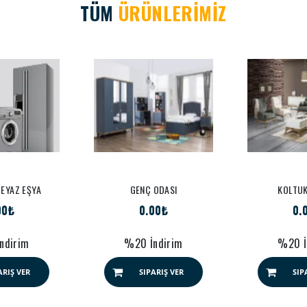
TÜM
ÜRÜNLERİMİZ
 BEYAZ EŞYA
GENÇ ODASI
KOLTUK
00₺
0.00₺
0.
ndirim
%20 İndirim
%20 İ
ARIŞ VER
SIPARIŞ VER
SIP