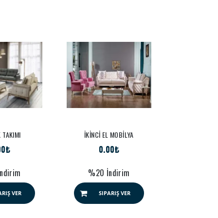
 TAKIMI
İKİNCİ EL MOBİLYA
İKİNCİ EL
00₺
0.00₺
0.
ndirim
%20 İndirim
%20 İ
ARIŞ VER
SIPARIŞ VER
SIP