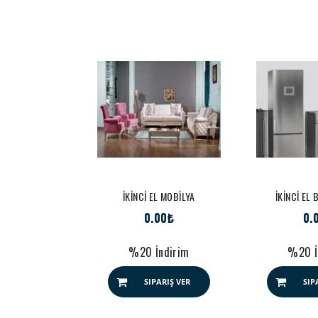
 TAKIMI
İKİNCİ EL MOBİLYA
İKİNCİ EL
00₺
0.00₺
0.
ndirim
%20 İndirim
%20 İ
ARIŞ VER
SIPARIŞ VER
SIP