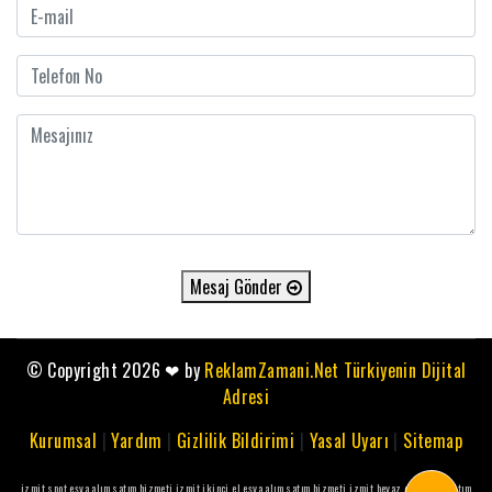
Mesaj Gönder
© Copyright 2026
❤
by
ReklamZamani.Net Türkiyenin Dijital
Adresi
Kurumsal
|
Yardım
|
Gizlilik Bildirimi
|
Yasal Uyarı
|
Sitemap
izmit spot eşya alım satım hizmeti
izmit ikinci el eşya alım satım hizmeti
izmit beyaz eşya alım satım