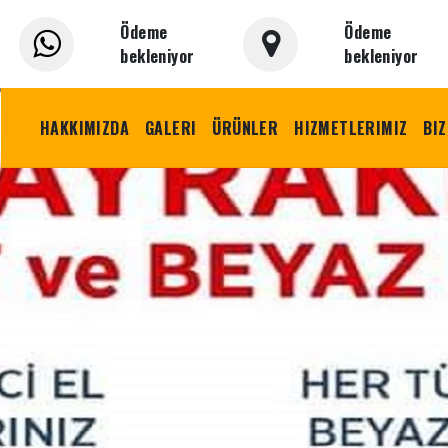
Ödeme
Ödeme
bekleniyor
bekleniyor
HAKKIMIZDA
GALERI
ÜRÜNLER
HIZMETLERIMIZ
BIZ