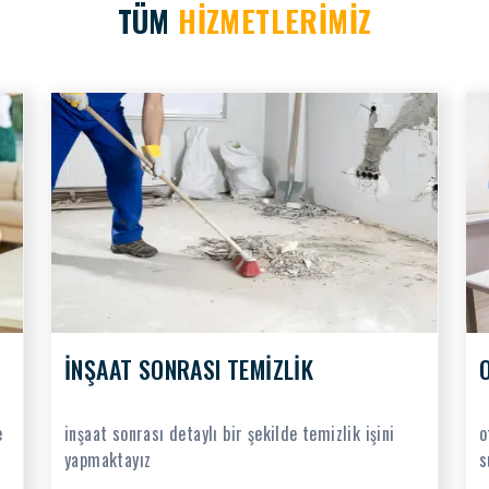
TÜM
HİZMETLERİMİZ
İNŞAAT SONRASI TEMİZLİK
e
inşaat sonrası detaylı bir şekilde temizlik işini
o
yapmaktayız
s