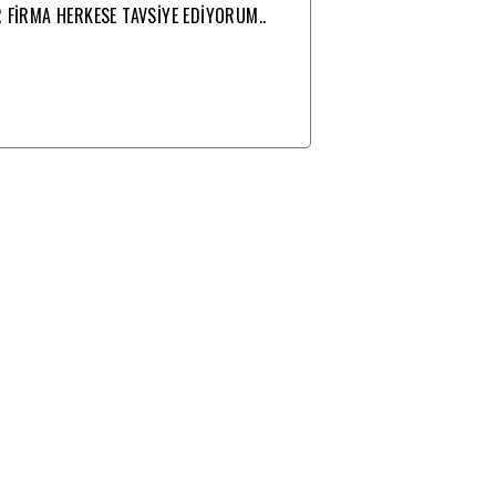
R FİRMA HERKESE TAVSİYE EDİYORUM..
ÇOK