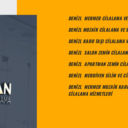
DENİZL MERMER CİLALAMA VE 
DENİZL MOZAİK CİLALAMA VE S
DENİZL KARO TAŞI CİLALAMA V
DENİZL SALON ZEMİN CİLALAM
DENİZL APARTMAN ZEMİN CİL
DENİZL MERDİVEN SİLİM VE C
DENİZL MERMER MOZAİK KARO 
CİLALAMA HİZMETLERİ