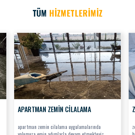
TÜM
HİZMETLERİMİZ
APARTMAN ZEMİN CİLALAMA
apartman zemin cilalama uygulamalarında
z
yolumuza emin adımlarla devam etmekteyiz
h