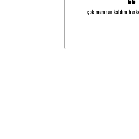
derim
çok memnun kaldım herke