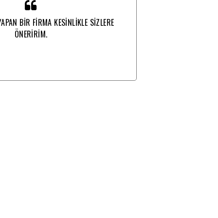
YAPAN BİR FİRMA KESİNLİKLE SİZLERE
İŞ
ÖNERİRİM.