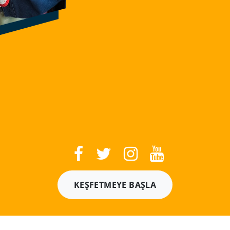
KEŞFETMEYE BAŞLA