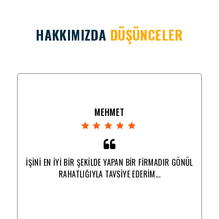
HAKKIMIZDA
DÜŞÜNCELER
MEHMET
NÜL
İŞİNİ EN İYİ BİR ŞEKİLDE YAPAN BİR FİRMADIR GÖNÜL
İŞ
RAHATLIĞIYLA TAVSİYE EDERİM...