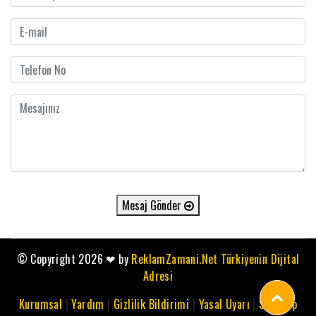
Mesaj Gönder
© Copyright 2026
❤
by
ReklamZamani.Net Türkiyenin Dijital
Adresi
Kurumsal
|
Yardım
|
Gizlilik Bildirimi
|
Yasal Uyarı
|
Sitemap