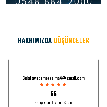
HAKKIMIZDA
DÜŞÜNCELER
Celal aygormezselma4@gmail.com
dım
Gerçek bir hizmet Super