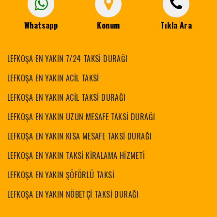
Whatsapp
Konum
Tıkla Ara
LEFKOŞA EN YAKIN 7/24 TAKSİ DURAĞI
LEFKOŞA EN YAKIN ACİL TAKSİ
LEFKOŞA EN YAKIN ACİL TAKSİ DURAĞI
LEFKOŞA EN YAKIN UZUN MESAFE TAKSİ DURAĞI
LEFKOŞA EN YAKIN KISA MESAFE TAKSİ DURAĞI
LEFKOŞA EN YAKIN TAKSİ KİRALAMA HİZMETİ
LEFKOŞA EN YAKIN ŞÖFÖRLÜ TAKSİ
LEFKOŞA EN YAKIN NÖBETÇİ TAKSİ DURAĞI