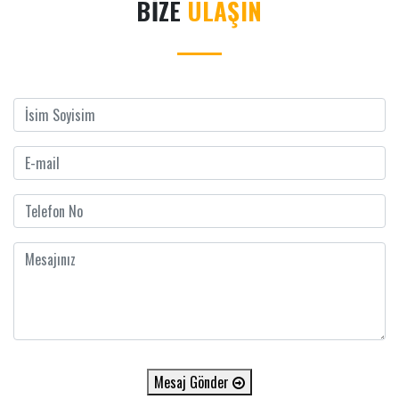
BİZE
ULAŞIN
Mesaj Gönder