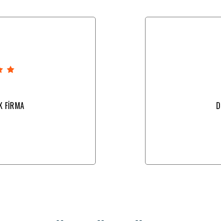
T
K FİRMA
D