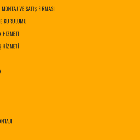
N MONTAJ VE SATIŞ FİRMASI
 VE KURULUMU
 HİZMETİ
IŞ HİZMETİ
A
ONTAJI