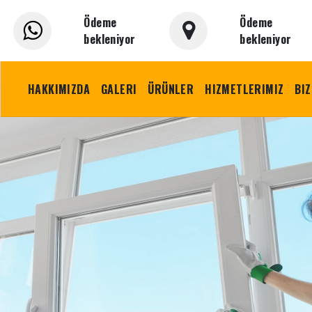
Ödeme
Ödeme
bekleniyor
bekleniyor
HAKKIMIZDA
GALERI
ÜRÜNLER
HIZMETLERIMIZ
BIZ