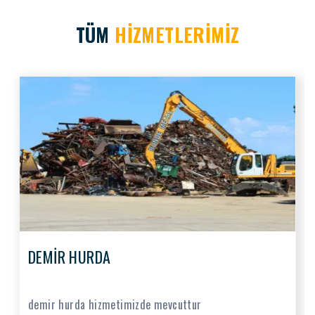
TÜM
HİZMETLERİMİZ
PLASTİK HURDA
plastik hurdalarında alım satımlarını yapmaktayız