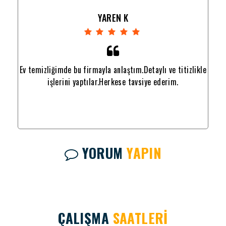
YAREN K
likle
Ev temizliğimde bu firmayla anlaştım.Detaylı ve titizlikle
Ev t
işlerini yaptılar.Herkese tavsiye ederim.
YORUM
YAPIN
ÇALIŞMA
SAATLERİ