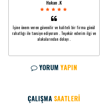
Hakan .K
nül
İşine önem veren güvenilir ve kaliteli bir firma gönül
İş
i ve
rahatlığı ile tavsiye ediyorum . Teşekür ederim ilgi ve
rah
alakalarından dolayı .
YORUM
YAPIN
ÇALIŞMA
SAATLERİ