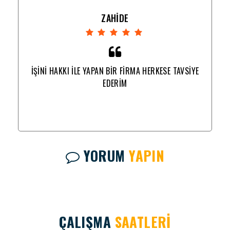
ZAHİDE
YE
İŞİNİ HAKKI İLE YAPAN BİR FİRMA HERKESE TAVSİYE
İ
EDERİM
YORUM
YAPIN
ÇALIŞMA
SAATLERİ