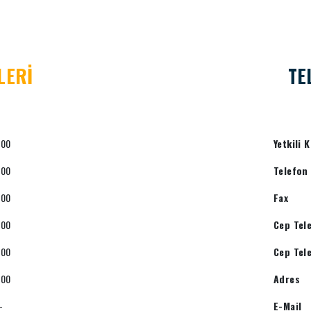
LERİ
TE
:00
Yetkili K
:00
Telefon
:00
Fax
:00
Cep Tel
:00
Cep Tel
:00
Adres
-
E-Mail