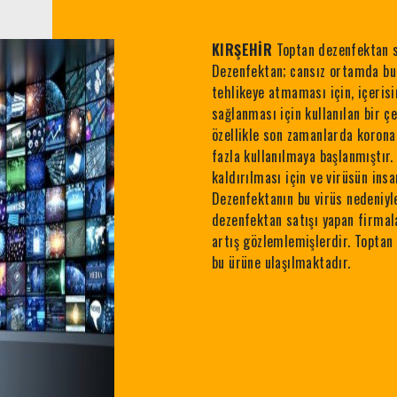
KIRŞEHİR
Toptan dezenfektan s
Dezenfektan; cansız ortamda bul
tehlikeye atmaması için, içerisi
sağlanması için kullanılan bir 
özellikle son zamanlarda korona
fazla kullanılmaya başlanmıştır
kaldırılması için ve virüsün in
Dezenfektanın bu virüs nedeniyl
dezenfektan satışı yapan firmal
artış gözlemlemişlerdir. Toptan
bu ürüne ulaşılmaktadır.