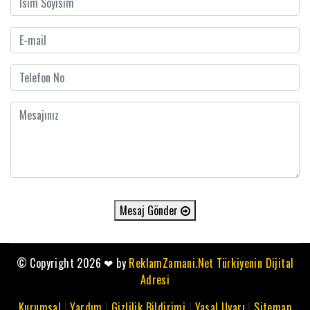
Mesaj Gönder
© Copyright 2026
❤
by
ReklamZamani.Net Türkiyenin Dijital
Adresi
Kurumsal
|
Yardım
|
Gizlilik Bildirimi
|
Yasal Uyarı
|
Sitemap