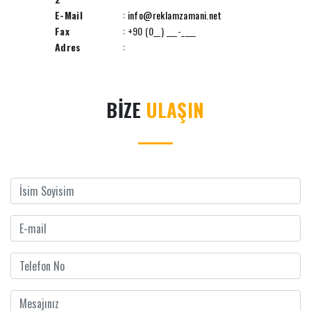
E-Mail
:
info@reklamzamani.net
Fax
: +90 (0__) ___-____
Adres
:
BİZE
ULAŞIN