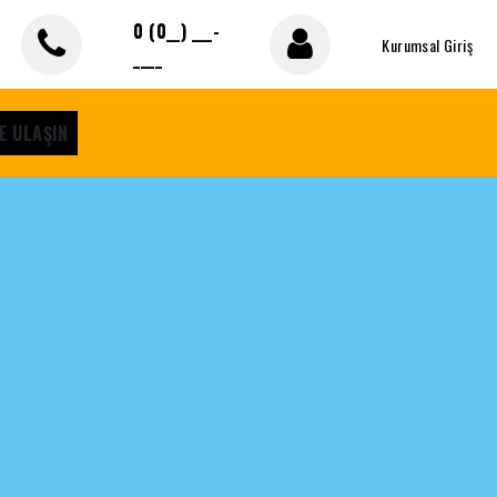
0 (0__) ___-
Kurumsal Giriş
____
E ULAŞIN