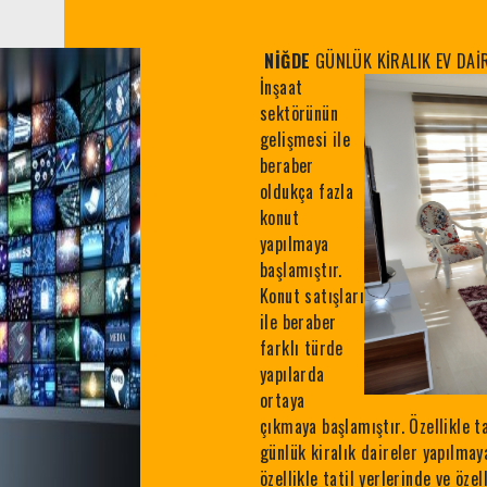
NİĞDE
GÜNLÜK KİRALIK EV DAİ
İnşaat
sektörünün
gelişmesi ile
beraber
oldukça fazla
konut
yapılmaya
başlamıştır.
Konut satışları
ile beraber
farklı türde
yapılarda
ortaya
çıkmaya başlamıştır. Özellikle t
günlük kiralık daireler yapılmay
özellikle tatil yerlerinde ve öze