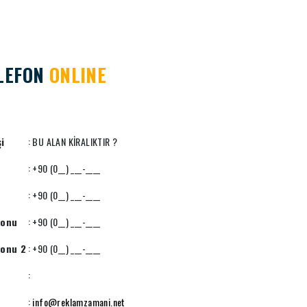
LEFON
ONLINE
şi
: BU ALAN KİRALIKTIR ?
: +90 (0__) ___-____
: +90 (0__) ___-____
fonu
: +90 (0__) ___-____
fonu 2
: +90 (0__) ___-____
:
:
info@reklamzamani.net