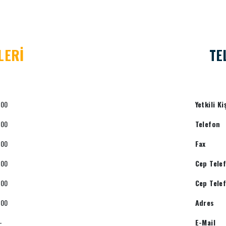
LERİ
TE
:00
Yetkili Ki
:00
Telefon
:00
Fax
:00
Cep Tele
:00
Cep Tele
:00
Adres
-
E-Mail