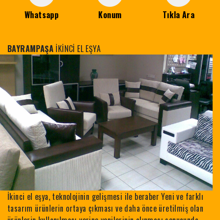
Whatsapp
Konum
Tıkla Ara
BAYRAMPAŞA
İKİNCİ EL EŞYA
İkinci el eşya, teknolojinin gelişmesi ile beraber Yeni ve farklı
tasarım ürünlerin ortaya çıkması ve daha önce üretilmiş olan