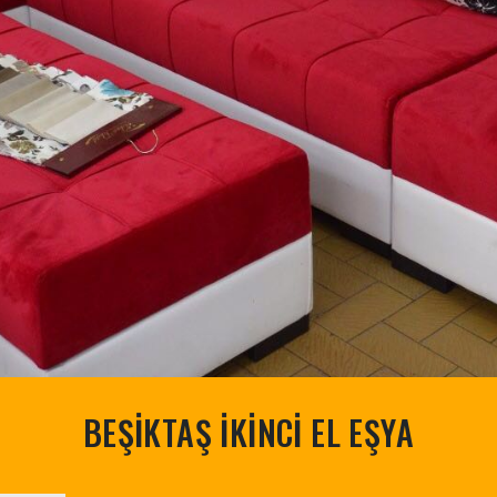
BEŞİKTAŞ İKİNCİ EL EŞYA