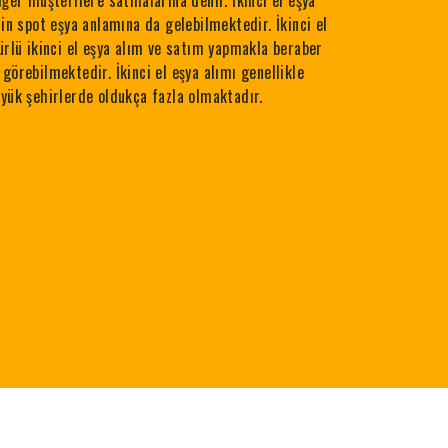
iğer müşterilere satmalarına denir. İkinci el eşya
çin spot eşya anlamına da gelebilmektedir. İkinci el
ürlü ikinci el eşya alım ve satım yapmakla beraber
görebilmektedir. İkinci el eşya alımı genellikle
üyük şehirlerde oldukça fazla olmaktadır.