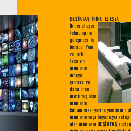
BEŞİKTAŞ
İKİNCİ EL EŞYA
İkinci el eşya,
teknolojinin
gelişmesi ile
beraber Yeni
ve farklı
tasarım
ürünlerin
ortaya
çıkması ve
daha önce
üretilmiş olan
ürünlerin
kullanılması yerine yenilerinin
ürünlerin veya beyaz eşya satışı
olan ürünlerin
BEŞİKTAŞ
spotçu