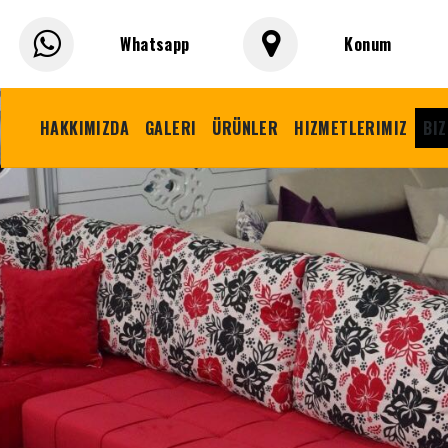
Whatsapp
Konum
HAKKIMIZDA
GALERI
ÜRÜNLER
HIZMETLERIMIZ
BIZ