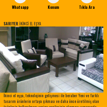
Whatsapp
Konum
Tıkla Ara
SARIYER
İKİNCİ EL EŞYA
İkinci el eşya, teknolojinin gelişmesi ile beraber Yeni ve farklı
tasarım ürünlerin ortaya çıkması ve daha önce üretilmiş olan