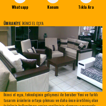
Whatsapp
Konum
Tıkla Ara
ÜMRANİYE
İKİNCİ EL EŞYA
İkinci el eşya, teknolojinin gelişmesi ile beraber Yeni ve farklı
tasarım ürünlerin ortaya çıkması ve daha önce üretilmiş olan