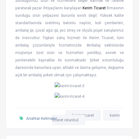
Sunduğumuz ürün ve hizmetlere değer katmak ve farklılık
yaratarak pazar ihtiyaçlarını karşılayan
Kerim Ticaret
firmasının
sunduğu ürün yelpazesi bununla sınırlı değil. Yüksek kalite
standartlarında üretilmiş balonlu naylon, koli çemberleri,
ambalaj ipi, çuval ağzı ipi, pvc streç ve ölçülü poşet satışlarımız
da mevcuttur. Toptan satış hizmeti ile Kerim Ticaret, tüm
ambalaj çözümleriyle hizmetinizde. Ambalaj sektöründe
müşteriye özel ürün ve hizmetleri yenilikçi, esnek ve
yenilenebilir kaynaklar ile sunmaktadır. Şirket sorumluluğu
dairesinde kanunlara uyan, ahlaklı ve daima gelişime, değişime
açık bir ambalaj şirketi olmak için çalışmaktayız.
kerim ticaret
kerim
Anahtar Kelimeler :
ticaret istanbul