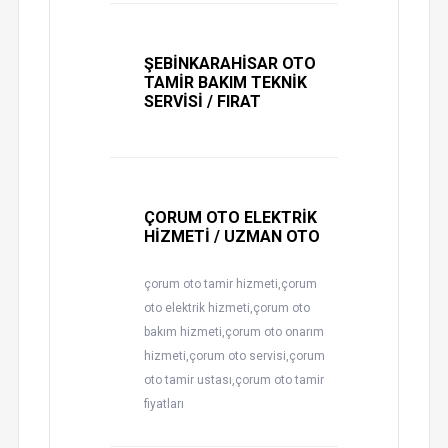
ŞEBİNKARAHİSAR OTO
TAMİR BAKIM TEKNİK
SERVİSİ / FIRAT
ÇORUM OTO ELEKTRİK
HİZMETİ / UZMAN OTO
çorum oto tamir hizmeti,çorum
oto elektrik hizmeti,çorum oto
bakım hizmeti,çorum oto onarım
hizmeti,çorum oto servisi,çorum
oto tamir ustası,çorum oto tamir
fiyatları