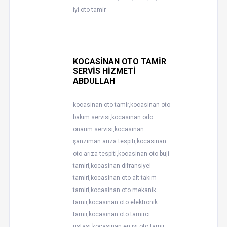
iyi oto tamir
KOCASİNAN OTO TAMİR
SERVİS HİZMETİ
ABDULLAH
kocasinan oto tamir,kocasinan oto
bakım servisi,kocasinan odo
onarım servisi,kocasinan
şanzıman arıza tespiti,kocasinan
oto arıza tespiti,kocasinan oto buji
tamiri,kocasinan difransiyel
tamiri,kocasinan oto alt takım
tamiri,kocasinan oto mekanik
tamir,kocasinan oto elektronik
tamir,kocasinan oto tamirci
ustası,kocasinan en iyi oto tamir