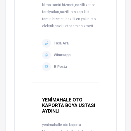
klima tamiri hizmeti,nazilli xenon
far fiyatları,nazilli oto kapı kilit
tamiri hizmeti,nazilli en yakın oto
elektrik,nazilli oto tamir hizmeti
Tıkla Ara
Whatsapp
E-Posta
YENİMAHALE OTO
KAPORTA BOYA USTASI
AYDINLI
yenimahalle oto kaporta