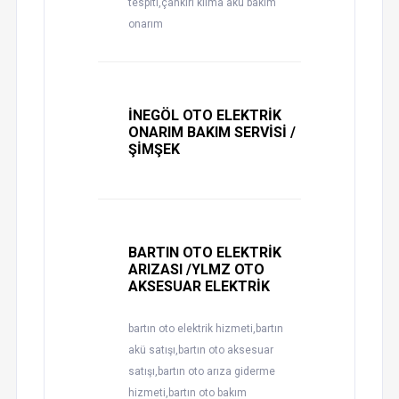
tespiti,çankırı klima akü bakım
onarım
İNEGÖL OTO ELEKTRİK
ONARIM BAKIM SERVİSİ /
ŞİMŞEK
BARTIN OTO ELEKTRİK
ARIZASI /YLMZ OTO
AKSESUAR ELEKTRİK
bartın oto elektrik hizmeti,bartın
akü satışı,bartın oto aksesuar
satışı,bartın oto arıza giderme
hizmeti,bartın oto bakım