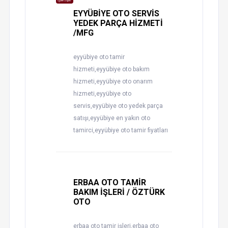
EYYÜBİYE OTO SERVİS
YEDEK PARÇA HİZMETİ
/MFG
eyyübiye oto tamir
hizmeti,eyyübiye oto bakım
hizmeti,eyyübiye oto onarım
hizmeti,eyyübiye oto
servis,eyyübiye oto yedek parça
satışı,eyyübiye en yakın oto
tamirci,eyyübiye oto tamir fiyatları
ERBAA OTO TAMİR
BAKIM İŞLERİ / ÖZTÜRK
OTO
erbaa oto tamir işleri,erbaa oto