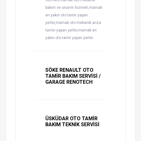
hizmeti,mamak oto mekanik
bakım ve onarım hizmeti,mamak
en yakın oto tamir yapan
yerler,mamak oto mekanik arıza
tamiri yapan yerler,mamak en
yakın oto tamir yapan yerler
SÖKE RENAULT OTO
TAMİR BAKIM SERVİSİ /
GARAGE RENOTECH
ÜSKÜDAR OTO TAMİR
BAKIM TEKNİK SERVİSİ