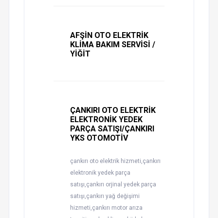
AFŞİN OTO ELEKTRİK
KLİMA BAKIM SERVİSİ /
YİĞİT
ÇANKIRI OTO ELEKTRİK
ELEKTRONİK YEDEK
PARÇA SATIŞI/ÇANKIRI
YKS OTOMOTİV
çankırı oto elektrik hizmeti,çankırı
elektronik yedek parça
satışı,çankırı orjinal yedek parça
satışı,çankırı yağ değişimi
hizmeti,çankırı motor arıza