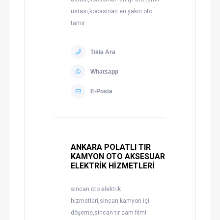
ustası,kocasinan en yakın oto
tamir
Tıkla Ara
Whatsapp
E-Posta
ANKARA POLATLI TIR
KAMYON OTO AKSESUAR
ELEKTRİK HİZMETLERİ
sincan oto elektrik
hizmetleri,sincan kamyon içi
döşeme,sincan tır cam filmi