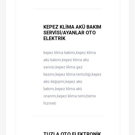
KEPEZ KLİMA AKÜ BAKIM
SERVİSİ/AYANLAR OTO
ELEKTRİK
kepez klima bakımı,kepez klima
akü bakımı,kepez klima akü
servisi,kepez klima gaz
basımı,kepez klima temizliği,kepez
akü değişimi,kepez akü
bakımı,kepez klima akü
onarımı,kepez klima temizleme
hizmeti
TUZLA OTO ELEKTRONİK