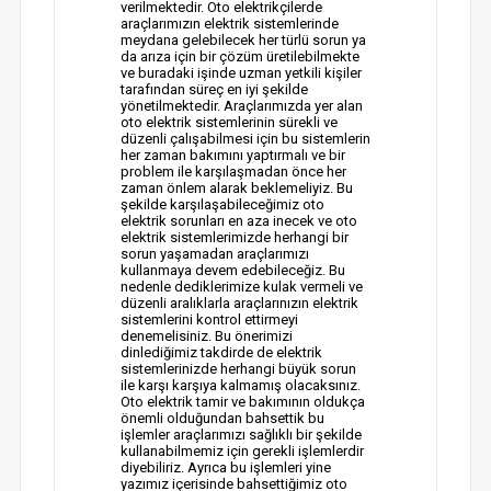
verilmektedir. Oto elektrikçilerde
araçlarımızın elektrik sistemlerinde
meydana gelebilecek her türlü sorun ya
da arıza için bir çözüm üretilebilmekte
ve buradaki işinde uzman yetkili kişiler
tarafından süreç en iyi şekilde
yönetilmektedir. Araçlarımızda yer alan
oto elektrik sistemlerinin sürekli ve
düzenli çalışabilmesi için bu sistemlerin
her zaman bakımını yaptırmalı ve bir
problem ile karşılaşmadan önce her
zaman önlem alarak beklemeliyiz. Bu
şekilde karşılaşabileceğimiz oto
elektrik sorunları en aza inecek ve oto
elektrik sistemlerimizde herhangi bir
sorun yaşamadan araçlarımızı
kullanmaya devem edebileceğiz. Bu
nedenle dediklerimize kulak vermeli ve
düzenli aralıklarla araçlarınızın elektrik
sistemlerini kontrol ettirmeyi
denemelisiniz. Bu önerimizi
dinlediğimiz takdirde de elektrik
sistemlerinizde herhangi büyük sorun
ile karşı karşıya kalmamış olacaksınız.
Oto elektrik tamir ve bakımının oldukça
önemli olduğundan bahsettik bu
işlemler araçlarımızı sağlıklı bir şekilde
kullanabilmemiz için gerekli işlemlerdir
diyebiliriz. Ayrıca bu işlemleri yine
yazımız içerisinde bahsettiğimiz oto