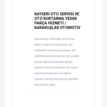
KAYSERİ OTO SERVİSİ VE
OTO KURTARMA YEDEK
PARÇA HİZMETİ /
KARAKUŞLAR OTOMOTİV
kocasinan otomatik şanzıman
bakım onarımı,kocasinan oto
mekanik hizmeti,kocasinan oto
elektrik işleri,kocasinan oto yedek
parça satışı,kocasinan parça
yıkama işleri,kocasinan oto tamir
servisi,kocasinan oto bakım
onarım servisi,kocasinan partikül
temizleme işleri