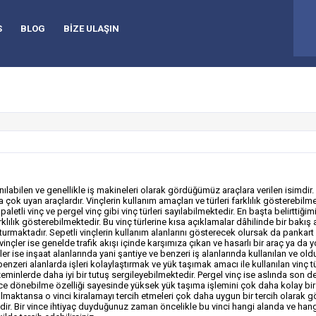
61
S
BLOG
BİZE ULAŞIN
anılabilen ve genellikle iş makineleri olarak gördüğümüz araçlara verilen isimdir
çok uyan araçlardır. Vinçlerin kullanım amaçları ve türleri farklılık gösterebilme
 paletli vinç ve pergel vinç gibi vinç türleri sayılabilmektedir. En başta belirttiğimi
lılık gösterebilmektedir. Bu vinç türlerine kısa açıklamalar dâhilinde bir bakış 
turmaktadır. Sepetli vinçlerin kullanım alanlarını gösterecek olursak da pankart a
ı vinçler ise genelde trafik akışı içinde karşımıza çıkan ve hasarlı bir araç ya d
çler ise inşaat alanlarında yani şantiye ve benzeri iş alanlarında kullanılan ve o
benzeri alanlarda işleri kolaylaştırmak ve yük taşımak amacı ile kullanılan vinç tü
minlerde daha iyi bir tutuş sergileyebilmektedir. Pergel vinç ise aslında son der
ece dönebilme özelliği sayesinde yüksek yük taşıma işlemini çok daha kolay bi
n almaktansa o vinci kiralamayı tercih etmeleri çok daha uygun bir tercih olarak gö
edir. Bir vince ihtiyaç duyduğunuz zaman öncelikle bu vinci hangi alanda ve hangi