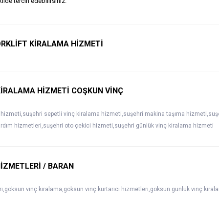
ilde tercih edebilirsiniz.
RKLİFT KİRALAMA HİZMETİ
KİRALAMA HİZMETİ COŞKUN VİNÇ
 hizmeti,suşehri sepetli vinç kiralama hizmeti,suşehri makina taşıma hizmeti,suşe
ardım hizmetleri,suşehri oto çekici hizmeti,suşehri günlük vinç kiralama hizmeti
İZMETLERİ / BARAN
i,göksun vinç kiralama,göksun vinç kurtarıcı hizmetleri,göksun günlük vinç kira