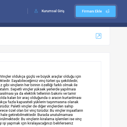
Kurumsal Giriş
Firmanı Ekle
. Vinçler oldukça güçlü ve büyük araçlar olduğu için
ktedir. Sayabileceğimiz vinç türleri şu şekildedir;
z gibi vinçlerin her birinin özelliği farklı olmak ile
atalım. Sepetli vinçler yüksek yerlerde yapılması
sılması ya da elektrik tellerinin bakımı ve tamir
a yolda kalan bir araç olduğunda o aracın kurtarılması
ldukça fazla kapasiteli yüklerin taşınmasına olanak
rüdür. Paletli vinçler de diğer vinçlerden sahip
ece özel olan bir vinç türüdür. Bu vinçler inşaatların
r hale getirebilmektedir. Burada unutulmaması
rülmektedir. Bu vinçlerin kiralama işlemleri ise vinç
 işi yapmak için kiralayacağınızı belirlerseniz