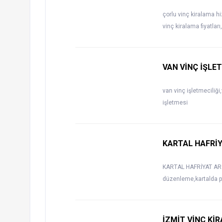
çorlu vinç kiralama hiz
vinç kiralama fiyatlar
VAN VİNÇ İŞLET
van vinç işletmeciliği
işletmesi
KARTAL HAFRİ
KARTAL HAFRİYAT ARÇA,
düzenleme,kartalda pey
İZMİT VİNÇ Kİ