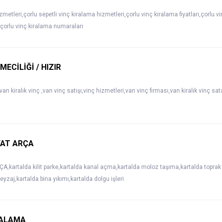
metleri,çorlu sepetli vinç kiralama hizmetleri,çorlu vinç kiralama fiyatları,çorlu vi
ı,çorlu vinç kiralama numaraları
MECİLİĞİ / HIZIR
,van kiralık vinç ,van vinç satışı,vinç hizmetleri,van vinç firması,van kiralık vinç s
YAT ARÇA
kartalda kilit parke,kartalda kanal açma,kartalda moloz taşıma,kartalda toprak t
zaj,kartalda bina yıkımı,kartalda dolgu işleri
RALAMA