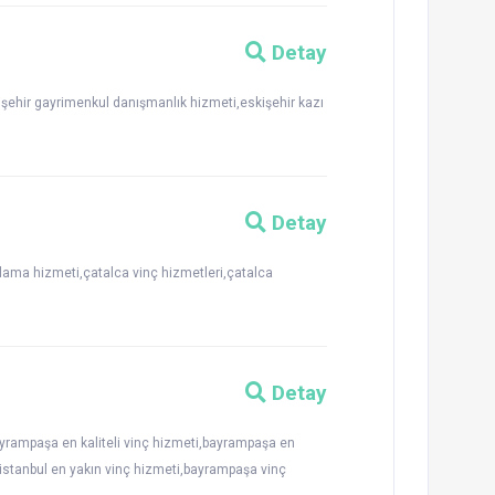
Detay
skişehir gayrimenkul danışmanlık hizmeti,eskişehir kazı
Detay
alama hizmeti,çatalca vinç hizmetleri,çatalca
Detay
ampaşa en kaliteli vinç hizmeti,bayrampaşa en
i,istanbul en yakın vinç hizmeti,bayrampaşa vinç