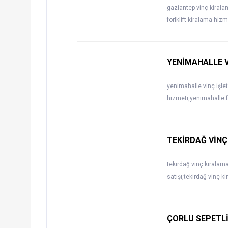
gaziantep vinç kirala
forlklift kiralama hiz
YENİMAHALLE V
yenimahalle vinç işle
hizmeti,yenimahalle fo
TEKİRDAĞ VİNÇ
tekirdağ vinç kiralama,
satışı,tekirdağ vinç k
ÇORLU SEPETL