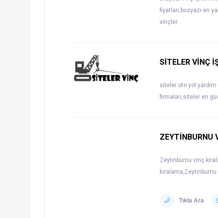
fiyatları,bozyazı en y
vinçler
SİTELER VİNÇ İ
siteler oto yol yardım
firmaları,siteler en gü
ZEYTİNBURNU V
Zeytinburnu vinç kira
kiralama,Zeytinburnu f
Tıkla Ara