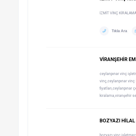
İZMİT VİNÇ KİRALAMA,i
Tıkla Ara
VİRANŞEHİR EM
ceylanpınar vinç işlet
vinç,ceylanpınar vinç 
fiyatları,ceylanpınar ç
kiralama,viranşehir sep
BOZYAZI HİLAL
bozyazı vinç işletmeci