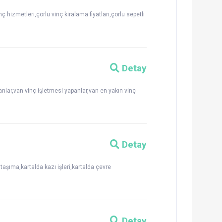
nç hizmetleri,çorlu vinç kiralama fiyatları,çorlu sepetli
Detay
atanlar,van vinç işletmesi yapanlar,van en yakın vinç
Detay
aşıma,kartalda kazı işleri,kartalda çevre
Detay