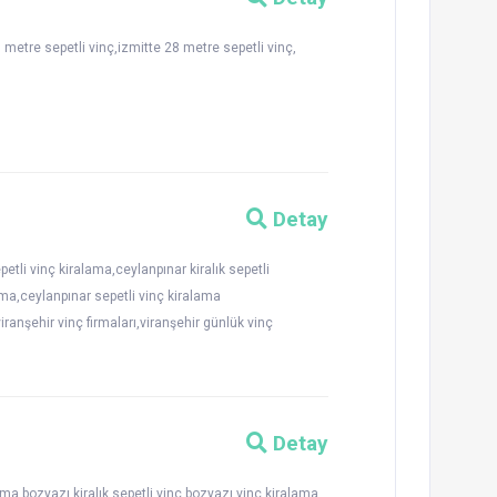
metre sepetli vinç,izmitte 28 metre sepetli vinç,
Detay
etli vinç kiralama,ceylanpınar kiralık sepetli
lama,ceylanpınar sepetli vinç kiralama
,viranşehir vinç firmaları,viranşehir günlük vinç
Detay
ama,bozyazı kiralık sepetli vinç,bozyazı vinç kiralama