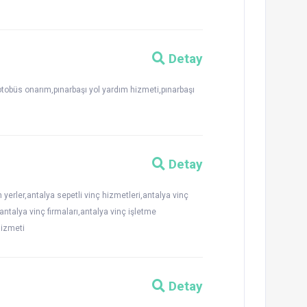
Detay
 otobüs onarım,pınarbaşı yol yardım hizmeti,pınarbaşı
Detay
n yerler,antalya sepetli vinç hizmetleri,antalya vinç
,antalya vinç firmaları,antalya vinç işletme
hizmeti
Detay