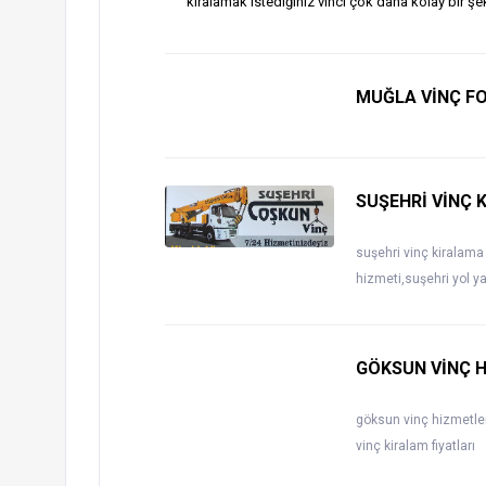
kiralamak istediğiniz vinci çok daha kolay bir şek
MUĞLA VİNÇ FO
SUŞEHRİ VİNÇ 
suşehri vinç kiralama
hizmeti,suşehri yol y
GÖKSUN VİNÇ H
göksun vinç hizmetler
vinç kiralam fiyatları