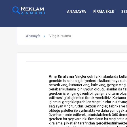
ANASAYFA
FİRMA EKLE
SS
Anasayfa
Vinç Kiralama
Vinç Kiralama
Vinçler çok farklı alanlarda kull
genelde iş sahası gibi yerlerde kullanılmaya daha 
sepetli vinç, kurtarıcı vinç, kule vinç, gezgin vinç,
beraber kullanım için uygun olduğu alanlar da fark
gereken işler için güvenli bir çalışma ortamı oluş
edilmesi gibi işlemleri örnek verebiliriz. Kurtarıc
işlemini gerçekleştirebilen vinç türüdür. Kule vin
sağlayan vinç türüdür. Gezgin vinçler, fabrika ve 
olduğu paletler ile ayrılmakta ve daha yumuşak ze
üzerine monte edilerek, oturtulabilerek 360 der
gereken bir şey vardır ki firmaların bir vinç satı
kiralama şirketleri tarafından gerçekleştirilmekt