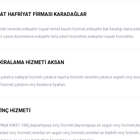
AAT HAFRİYAT FİRMASI KARADAĞLAR
meti verenler,eskişehir inşaat temel kazım hizmeti,eskişehir kat karşılığı daire,e
hir çevre düzenleme,eskişehir bina yıkım hizmetleri,eskişehir inşaat hizmetleri
 KİRALAMA HİZMETİ AKSAN
,çatalca nakliyat hizmeti,çatalca taşıma hizmeti verenler,çatalca sepetli vinç kir
hizmeti,çatalca vinç kiralama fiyatları
İNÇ HİZMETİ
ŞA RAFET VİNÇ,bayrampaşa vinç hizmeti,bayrampaşa en uygun vinç hizmeti,bayr
anbul vinç hizmeti,istanbul en uygun vinç hizmeti,istanbul en kaliteli vinç hizmet