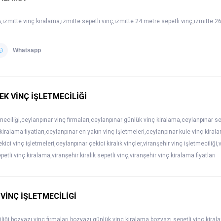
zmitte vinç kiralama,izmitte sepetli vinç,izmitte 24 metre sepetli vinç,izmitte 26 
Whatsapp
EK VİNÇ İŞLETMECİLİĞİ
meciliği,ceylanpınar vinç firmaları,ceylanpınar günlük vinç kiralama,ceylanpınar sep
kiralama fiyatları,ceylanpınar en yakın vinç işletmeleri,ceylanpınar kule vinç kira
ekici vinç işletmeleri,ceylanpınar çekici kiralık vinçler,viranşehir vinç işletmeciliği
etli vinç kiralama,viranşehir kiralık sepetli vinç,viranşehir vinç kiralama fiyatları
 VİNÇ İŞLETMECİLİGİ
liği,bozyazı vinç firmaları,bozyazı günlük vinç kiralama,bozyazı sepetli vinç kiral