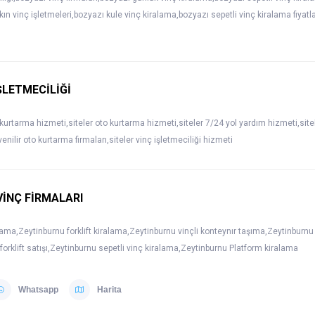
akın vinç işletmeleri,bozyazı kule vinç kiralama,bozyazı sepetli vinç kiralama fiyatla
ŞLETMECİLİĞİ
 kurtarma hizmeti,siteler oto kurtarma hizmeti,siteler 7/24 yol yardım hizmeti,site
venilir oto kurtarma firmaları,siteler vinç işletmeciliği hizmeti
İNÇ FİRMALARI
lama,Zeytinburnu forklift kiralama,Zeytinburnu vinçli konteynır taşıma,Zeytinburnu 
orklift satışı,Zeytinburnu sepetli vinç kiralama,Zeytinburnu Platform kiralama
Whatsapp
Harita