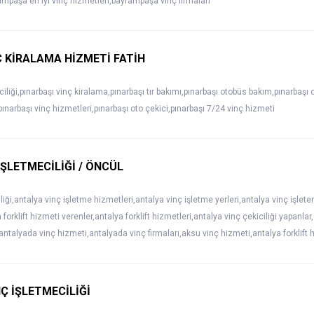
ampaşa en iyi vinç hizmetleri,bayrampaşa vinç firmaları
Ç KİRALAMA HİZMETİ FATİH
ciliği,pınarbaşı vinç kiralama,pınarbaşı tır bakımı,pınarbaşı otobüs bakım,pınarbaşı
pınarbaşı vinç hizmetleri,pınarbaşı oto çekici,pınarbaşı 7/24 vinç hizmeti
İŞLETMECİLİĞİ / ÖNCÜL
liği,antalya vinç işletme hizmetleri,antalya vinç işletme yerleri,antalya vinç işlete
forklift hizmeti verenler,antalya forklift hizmetleri,antalya vinç çekiciliği yapanlar
,antalyada vinç hizmeti,antalyada vinç firmaları,aksu vinç hizmeti,antalya forklift 
Ç İŞLETMECİLİĞİ