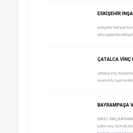
ESKİŞEHİR İNŞ
eskişehir hafriyat hiz
işleri yapanlar,eskişe
ÇATALCA VİNÇ
çatalca vinç kiralama
asansörlü taşımacılık 
BAYRAMPAŞA V
RAFET VİNÇ,BAYRAMPA
yakın vinç hizmeti,ist