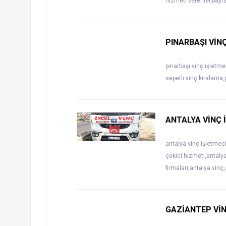
hizmeti verenler,bayr
PINARBAŞI VİN
pınarbaşı vinç işletme
sepetli vinç kiralama,
ANTALYA VİNÇ 
antalya vinç işletmeci
çekici hizmeti,antalya 
firmaları,antalya vinç
GAZİANTEP VİN