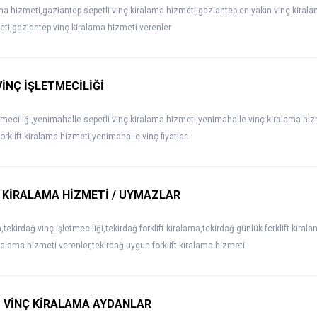
ma hizmeti,gaziantep sepetli vinç kiralama hizmeti,gaziantep en yakın vinç kira
meti,gaziantep vinç kiralama hizmeti verenler
İNÇ İŞLETMECİLİĞİ
tmeciliği,yenimahalle sepetli vinç kiralama hizmeti,yenimahalle vinç kiralama hi
rklift kiralama hizmeti,yenimahalle vinç fiyatları
 KİRALAMA HİZMETİ / UYMAZLAR
tekirdağ vinç işletmeciliği,tekirdağ forklift kiralama,tekirdağ günlük forklift kirala
iralama hizmeti verenler,tekirdağ uygun forklift kiralama hizmeti
İ VİNÇ KİRALAMA AYDANLAR