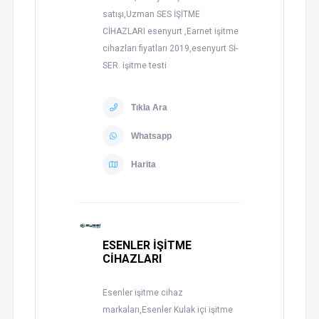
satışı,Uzman SES İŞİTME
CİHAZLARI esenyurt ,Earnet işitme
cihazları fiyatları 2019,esenyurt Sİ-
SER. işitme testi
Tıkla Ara
Whatsapp
Harita
ESENLER İŞİTME
CİHAZLARI
Esenler işitme cihaz
markaları,Esenler Kulak içi işitme