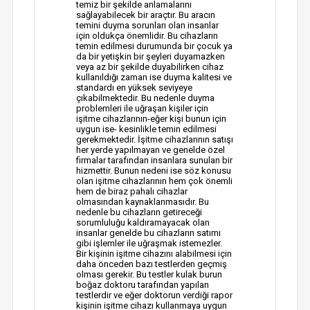
temiz bir şekilde anlamalarını
sağlayabilecek bir araçtır. Bu aracın
temini duyma sorunları olan insanlar
için oldukça önemlidir. Bu cihazların
temin edilmesi durumunda bir çocuk ya
da bir yetişkin bir şeyleri duyamazken
veya az bir şekilde duyabilirken cihaz
kullanıldığı zaman ise duyma kalitesi ve
standardı en yüksek seviyeye
çıkabilmektedir. Bu nedenle duyma
problemleri ile uğraşan kişiler için
işitme cihazlarının-eğer kişi bunun için
uygun ise- kesinlikle temin edilmesi
gerekmektedir. İşitme cihazlarının satışı
her yerde yapılmayan ve genelde özel
firmalar tarafından insanlara sunulan bir
hizmettir. Bunun nedeni ise söz konusu
olan işitme cihazlarının hem çok önemli
hem de biraz pahalı cihazlar
olmasından kaynaklanmasıdır. Bu
nedenle bu cihazların getireceği
sorumluluğu kaldıramayacak olan
insanlar genelde bu cihazların satımı
gibi işlemler ile uğraşmak istemezler.
Bir kişinin işitme cihazını alabilmesi için
daha önceden bazı testlerden geçmiş
olması gerekir. Bu testler kulak burun
boğaz doktoru tarafından yapılan
testlerdir ve eğer doktorun verdiği rapor
kişinin işitme cihazı kullanmaya uygun