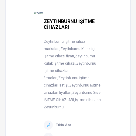
ZEYTİNBURNU İŞİTME
CİHAZLARI
Zeytinburnu işitme cihaz
markaları,Zeytinburnu Kulak içi
işitme cihazı fiyatı,Zeytinburnu
Kulak işitme cihazı,Zeytinburnu
işitme cihazları
firmaları,Zeytinburnu İşitme
cihazları satışı,Zeytinburnu işitme
cihazları fiyatları,Zeytinburnu Siser
İŞİTME CİHAZLARI,işitme cihazları
Zeytinburnu
Tıkla Ara