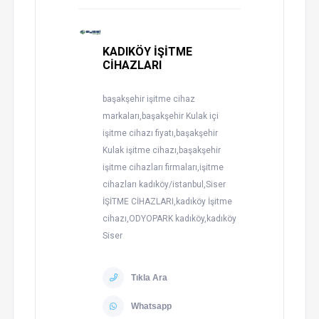
KADIKÖY İŞİTME
CİHAZLARI
başakşehir işitme cihaz
markaları,başakşehir Kulak içi
işitme cihazı fiyatı,başakşehir
Kulak işitme cihazı,başakşehir
işitme cihazları firmaları,işitme
cihazları kadıköy/istanbul,Siser
İŞİTME CİHAZLARI,kadıköy İşitme
cihazı,ODYOPARK kadıköy,kadıköy
Siser
Tıkla Ara
Whatsapp