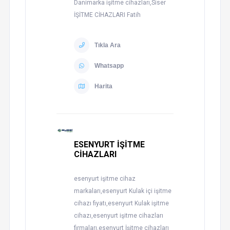
Danimarka işitme cihazları,Siser
İŞİTME CİHAZLARI Fatih
Tıkla Ara
Whatsapp
Harita
ESENYURT İŞİTME
CİHAZLARI
esenyurt işitme cihaz
markaları,esenyurt Kulak içi işitme
cihazı fiyatı,esenyurt Kulak işitme
cihazı,esenyurt işitme cihazları
firmaları,esenyurt İşitme cihazları