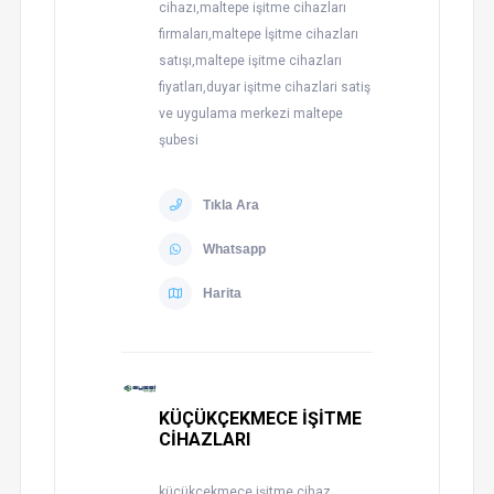
cihazı,maltepe işitme cihazları
firmaları,maltepe İşitme cihazları
satışı,maltepe işitme cihazları
fiyatları,duyar işitme cihazlari satiş
ve uygulama merkezi maltepe
şubesi
Tıkla Ara
Whatsapp
Harita
KÜÇÜKÇEKMECE İŞİTME
CİHAZLARI
küçükçekmece işitme cihaz