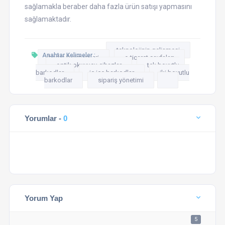
sağlamakla beraber daha fazla ürün satışı yapmasını
sağlamaktadır.
teknolojinin gelişmesi
Anahtar Kelimeler :
barkod sistemleri
e-ticaret sayfaları
optik okuyucu cihazlar
tek boyutlu
barkodlar
iç içe barkodlar
iki boyutlu
barkodlar
sipariş yönetimi
Yorumlar -
0
Yorum Yap
5