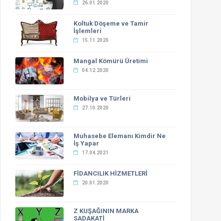
26.01.2020
Koltuk Döşeme ve Tamir
İşlemleri
15.11.2020
Mangal Kömürü Üretimi
04.12.2020
Mobilya ve Türleri
27.10.2020
Muhasebe Elemanı Kimdir Ne
İş Yapar
17.04.2021
FİDANCILIK HİZMETLERİ
20.01.2020
Z KUŞAĞININ MARKA
SADAKATİ