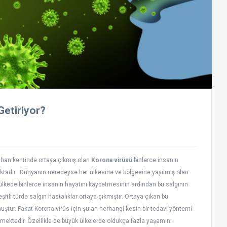
Getiriyor?
 Wuhan kentinde ortaya çıkmış olan
Korona virüsü
binlerce insanın
adır. Dünyanın neredeyse her ülkesine ve bölgesine yayılmış olan
ülkede binlerce insanın hayatını kaybetmesinin ardından bu salgının
şitli türde salgın hastalıklar ortaya çıkmıştır. Ortaya çıkan bu
muştur. Fakat Korona virüs için şu an herhangi kesin bir tedavi yöntemi
ektedir. Özellikle de büyük ülkelerde oldukça fazla yaşamını