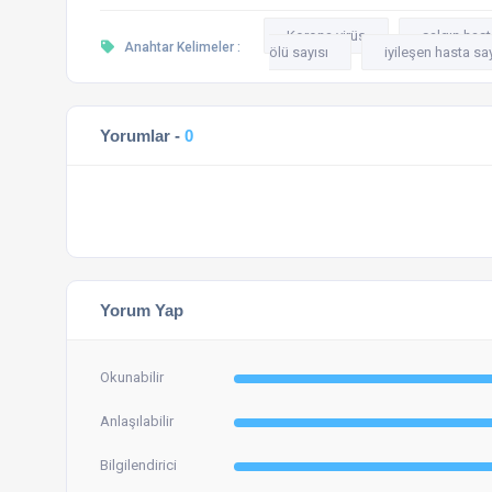
Korona virüs
salgın hast
Anahtar Kelimeler :
ölü sayısı
iyileşen hasta say
Yorumlar -
0
Yorum Yap
Okunabilir
Anlaşılabilir
Bilgilendirici