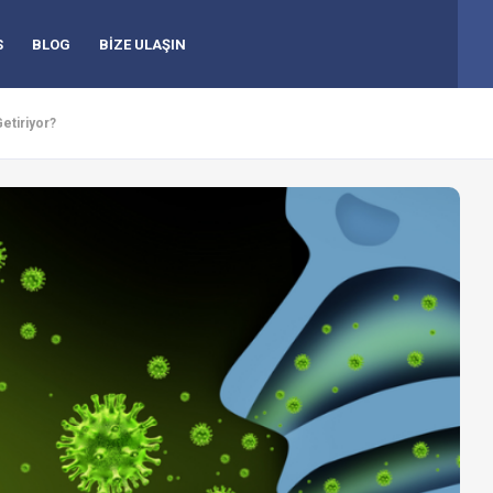
S
BLOG
BİZE ULAŞIN
etiriyor?