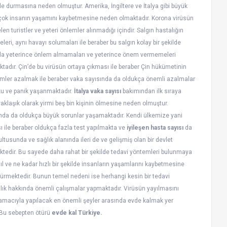
e durmasına neden olmuştur. Amerika, İngiltere ve İtalya gibi büyük
rçok insanın yaşamını kaybetmesine neden olmaktadır. Korona virüsün
n turistler ve yeteri önlemler alınmadığı içindir. Salgın hastalığın
leri, aynı havayı solumaları ile beraber bu salgın kolay bir şekilde
larda yeterince önlem almamaları ve yeterince önem vermemeleri
dır. Çin’de bu virüsün ortaya çıkması ile beraber Çin hükümetinin
ümler azalmak ile beraber vaka sayısında da oldukça önemli azalmalar
ku ve panik yaşanmaktadır.
İtalya vaka sayısı
bakımından ilk sıraya
aklaşık olarak yirmi beş bin kişinin ölmesine neden olmuştur.
ında da oldukça büyük sorunlar yaşamaktadır. Kendi ülkemize yani
 ile beraber oldukça fazla test yapılmakta ve
iyileşen hasta sayısı
da
ltusunda ve sağlık alanında ileri de ve gelişmiş olan bir devlet
tedir. Bu sayede daha rahat bir şekilde tedavi yöntemleri bulunmaya
asıl ve ne kadar hızlı bir şekilde insanların yaşamlarını kaybetmesine
dürmektedir. Bunun temel nedeni ise herhangi kesin bir tedavi
alık hakkında önemli çalışmalar yapmaktadır. Virüsün yayılmasını
amacıyla yapılacak en önemli şeyler arasında evde kalmak yer
 Bu sebepten ötürü
evde kal Türkiye.