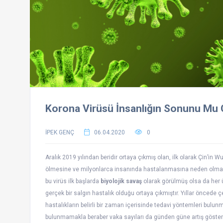
Korona Virüsü İnsanlığın Sonunu Mu 
İPEK GENÇ
06.04.2020
0
Aralık 2019 yılından beridir ortaya çıkmış olan, ilk olarak Çin’in
ölmesine ve milyonlarca insanında hastalanmasına neden olmakt
bu virüs ilk başlarda
biyolojik savaş
olarak görülmüş olsa da her 
gerçek bir salgın hastalık olduğu ortaya çıkmıştır. Yıllar öncede çe
hastalıkların belirli bir zaman içerisinde tedavi yöntemleri bulun
bulunmamakla beraber vaka sayıları da günden güne artış gösterm