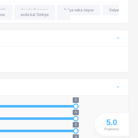
alık
biyolojik savaş
İtalya vaka sayısı
İtalya
ısı
evde kal Türkiye
5
5
5
Puanınız
5