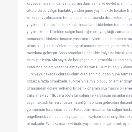
kaybeden insanın olması üretimin durmasına ve devlet işlerinin d
ülkelerde bu
salgın hastalık
günden güne yayılmak ile beraber bi
bu kadar yayılmasının temel nedenleri arasında dış ülkelerden gele
yayılması, temas ile olmaktadır. İnsanların birbirlerine temas etme
yayılmaktadır. Ülkelerin salgın hastalığın ortaya çıktığı zaman
sonucunda binlerce insanın yaşamını kaybetmesine neden olmakta
almış olduğu etkili önlemler doğrultusunda zaman içerisinde öl
meydana gelmiştir. Son zamanlarda özellikle İtalya’da büyük kor
çıkmıştır.
İtalya ölü sayısı
da her geçen gün artmakla ile beraber y
Yeterince önlem ve tedbir almayan İtalyan Hükümeti sağlık alan
Türkiye’ye bakacak olursak ölüm oranlarının günden güne artması
oldukça fazla olmaktadır. Türkiye’nin almış olduğu önlemler doğru
olmasından dolayı herhangi bir panik ortamın oluşmasını önlemek
çalışılmaktadır. İlk defa böyle bir salgın ile karşılaşan insanlar n
şaşırmaktadırlar. Bu virüsün insanlığın sonunu getirdiğini düşün
yönteminin bulunmamasıdır. Fakat bilim insanları bu salgın hast
engellemek ve insanların yaşamlarını kaybetmesini engellemek 
almaktadır. Evde kalınarak virüsün yayılmasını engellemekteyiz.