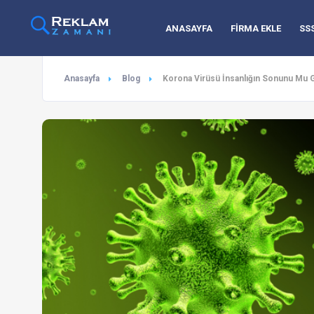
ANASAYFA
FİRMA EKLE
SS
Anasayfa
Blog
Korona Virüsü İnsanlığın Sonunu Mu G