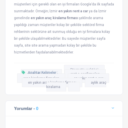
müşterileri için gerekli olan en iyi firmaları Google’da ilk sayfada
sunmaktadır. Örneğin; İzmir
en yakın rent a car
ya da İzmir
genelinde
en yakın araç kiralama firması
şeklinde arama
yapıldığı zaman müşteriler kolay bir şekilde sektörel firma
rehberinin sektörüne ait sunmuş olduğu en iyi firmalara kolay
bir şekilde ulaşabilmektedirler. Bu sayede müşteriler sayfa
sayfa, site site arama yapmadan kolay bir şekilde bu
hizmetlerden faydalanabilmektedirler.
Otomotiv sektörü
Anahtar Kelimeler :
otomotiv sanayisi
rent a car firmaları
araç kiralama firmaları
en yakın rent a car
en yakın araç kiralama firması
aylık araç
kiralama
Yorumlar -
0