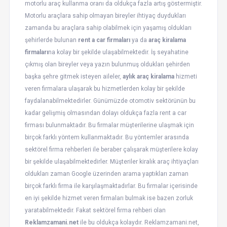
motorlu araç kullanma oranı da oldukça fazla artış göstermiştir.
Motorlu araçlara sahip olmayan bireyler ihtiyaç duydukları
zamanda bu araçlara sahip olabilmek için yaşamış oldukları
şehirlerde bulunan
rent a car firmaları
ya da
araç kiralama
firmaları
na kolay bir şekilde ulaşabilmektedir. İş seyahatine
çıkmış olan bireyler veya yazın bulunmuş oldukları şehirden
başka şehre gitmek isteyen aileler,
aylık araç kiralama
hizmeti
veren firmalara ulaşarak bu hizmetlerden kolay bir şekilde
faydalanabilmektedirler. Günümüzde otomotiv sektörünün bu
kadar gelişmiş olmasından dolayı oldukça fazla rent a car
firması bulunmaktadır. Bu firmalar müşterilerine ulaşmak için
birçok farklı yöntem kullanmaktadır. Bu yöntemler arasında
sektörel firma rehberleri ile beraber çalışarak müşterilere kolay
bir şekilde ulaşabilmektedirler. Müşteriler kiralık araç ihtiyaçları
oldukları zaman Google üzerinden arama yaptıkları zaman
birçok farklı firma ile karşılaşmaktadırlar. Bu firmalar içerisinde
en iyi şekilde hizmet veren firmaları bulmak ise bazen zorluk
yaratabilmektedir. Fakat sektörel firma rehberi olan
Reklamzamani.net
ile bu oldukça kolaydır. Reklamzamani.net,