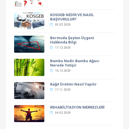
KOSGEB NEDİR VE NASIL
BAŞVURULUR?
05.02.2020
Bermuda Şeytan Üçgeni
Hakkında Bilgi
17.12.2020
Bambu Nedir Bambu Ağacı
Nerede Yetişir
16.12.2020
Kağıt Üretimi Nasıl Yapılır
17.11.2020
REHABİLİTASYON MERKEZLERİ
04.02.2020