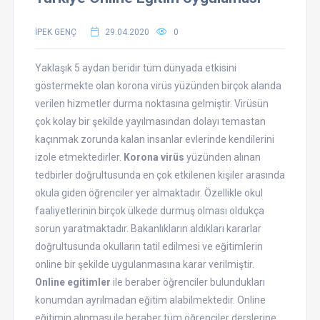
İPEK GENÇ
29.04.2020
0
Yaklaşık 5 aydan beridir tüm dünyada etkisini
göstermekte olan korona virüs yüzünden birçok alanda
verilen hizmetler durma noktasına gelmiştir. Virüsün
çok kolay bir şekilde yayılmasından dolayı temastan
kaçınmak zorunda kalan insanlar evlerinde kendilerini
izole etmektedirler.
Korona virüs
yüzünden alınan
tedbirler doğrultusunda en çok etkilenen kişiler arasında
okula giden öğrenciler yer almaktadır. Özellikle okul
faaliyetlerinin birçok ülkede durmuş olması oldukça
sorun yaratmaktadır. Bakanlıkların aldıkları kararlar
doğrultusunda okulların tatil edilmesi ve eğitimlerin
online bir şekilde uygulanmasına karar verilmiştir.
Online egitimler
ile beraber öğrenciler bulundukları
konumdan ayrılmadan eğitim alabilmektedir. Online
eğitimin alınması ile beraber tüm öğrenciler derslerine