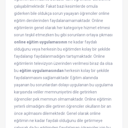
çalışabilmektedir. Fakat bazi kesimlerde omula
giderken bile oldukça sorun yaşayan öğrenciler online
eğitim derslerinden faydalanamamaktadır. Online
eğitimlerin genel olarak her kategoriye hizmet etmesi
sorun teşkil etmezken bu gibi sorunların ortaya çıkması
online eğitim uygulamasının
ne kadar faydalı
olduğunu veya herkesin bu eğitimden kolay bir şekilde
faydalanıp faydalanmadığını tartışmaktadır. Online
eğitimlerin televizyon üzerinden verilmesi biraz da olsa
bu
eğitim uygulamasından
herkesin kolay bir şekilde
faydalanmasını sağlamaktadır. Eğitim alanında
yaşanan bu sorunlardan dolayı uygulanan bu uygulama
karşısında veliler memnuniyetini dile getirirken
öğrenciler pek memnun olmamaktadır. Online eğitimin
yeterli olmadığını dile getiren öğrenciler okulların bir an
önce açılmasını dilemektedir. Genel olarak online
eğitimin ne kadar faydalı olduğunu dile getirmeye
çalışsak da bu eğitimden faydalanan öğrenciler için bu