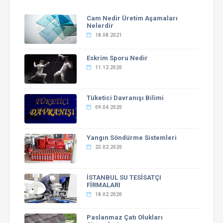
Cam Nedir Üretim Aşamaları
Nelerdir
18.08.2021
Eskrim Sporu Nedir
11.12.2020
Tüketici Davranışı Bilimi
09.04.2020
Yangın Söndürme Sistemleri
23.02.2020
İSTANBUL SU TESİSATÇI
FİRMALARI
18.02.2020
Paslanmaz Çatı Olukları