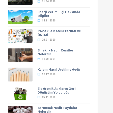
11.04.2020
Enerji Verimliliği Hakkında
Bilgiler
14.11.2020
PAZARLAMANIN TANIMI VE
ÖNEMİ
26.01.2020
Sineklik Nedir Çeşitleri
Nelerdir
12.08.2021
Kalem Nasıl Üretilmektedir
12.12.2020
Elektronik Atıkların Geri
Dönüşüm Yolculuğu
25.11.2020
Sarımsak Nedir Faydaları
Nelerdir