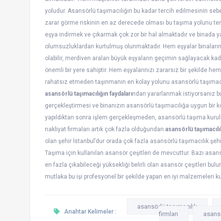
yoludur. Asansörlü taşımacılığın bu kadar tercih edilmesinin sebepl
zarar görme riskinin en az derecede olması bu taşıma yolunu terci
eşya indirmek ve çıkarmak çok zor bir hal almaktadır ve binada y
olumsuzluklardan kurtulmuş olunmaktadır. Hem eşyalar binaların k
olabilir, merdiven araları büyük eşyaların geçimin sağlayacak k
önemli bir yere sahiptir. Hem eşyalarınızı zararsız bir şekilde 
rahatsız etmeden taşınmanın en kolay yolunu asansörlü taşımacılı
asansörlü taşımacılığın faydaları
ndan yararlanmak istiyorsanız bu i
gerçekleştirmesi ve binanızın asansörlü taşımacılığa uygun bir
yapıldıktan sonra işlem gerçekleşmeden, asansörlü taşıma kurulu
nakliyat firmaları artık çok fazla olduğundan
asansörlü taşımacılık
olan şehir İstanbul’dur orada çok fazla asansörlü taşımacılık ş
Taşıma için kullanılan asansör çeşitleri de mevcuttur. Bazı asansö
en fazla çıkabileceği yüksekliği belirli olan asansör çeşitleri bu
mutlaka bu işi profesyonel bir şekilde yapan en iyi malzemeleri kul
asansörlü taşımacılık
Anahtar Kelimeler :
firmları
asansö