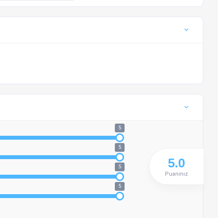
5
5
5
Puanınız
5