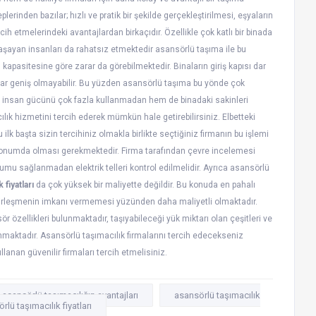
erinden bazılar; hızlı ve pratik bir şekilde gerçekleştirilmesi, eşyaların
h etmelerindeki avantajlardan birkaçıdır. Özellikle çok katlı bir binada
aşayan insanları da rahatsız etmektedir asansörlü taşıma ile bu
apasitesine göre zarar da görebilmektedir. Binaların giriş kapısı dar
adar geniş olmayabilir. Bu yüzden asansörlü taşıma bu yönde çok
hem insan gücünü çok fazla kullanmadan hem de binadaki sakinleri
k hizmetini tercih ederek mümkün hale getirebilirsiniz. Elbetteki
lk başta sizin tercihiniz olmakla birlikte seçtiğiniz firmanın bu işlemi
 konumda olması gerekmektedir. Firma tarafından çevre incelemesi
mu sağlanmadan elektrik telleri kontrol edilmelidir. Ayrıca asansörlü
 fiyatları
da çok yüksek bir maliyette değildir. Bu konuda en pahalı
ehirleşmenin imkanı vermemesi yüzünden daha maliyetli olmaktadır.
r özellikleri bulunmaktadır, taşıyabileceği yük miktarı olan çeşitleri ve
lunmaktadır. Asansörlü taşımacılık firmalarını tercih edecekseniz
lanan güvenilir firmaları tercih etmelisiniz.
asansörlü taşımacılığın avantajları
asansörlü taşımacılık
rlü taşımacılık fiyatları