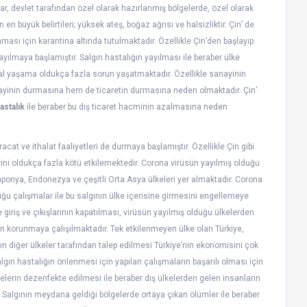
, devlet tarafından özel olarak hazırlanmış bölgelerde, özel olarak
n büyük belirtileri; yüksek ateş, boğaz ağrısı ve halsizliktir. Çin’ de
aması için karantina altında tutulmaktadır. Özellikle Çin’den başlayıp
yılmaya başlamıştır. Salgın hastalığın yayılması ile beraber ülke
al yaşama oldukça fazla sorun yaşatmaktadır. Özellikle sanayinin
nayinin durmasına hem de ticaretin durmasına neden olmaktadır. Çin’
astalık
ile beraber bu dış ticaret hacminin azalmasına neden
acat ve ithalat faaliyetleri de durmaya başlamıştır. Özellikle Çin gibi
ini oldukça fazla kötü etkilemektedir. Corona virüsün yayılmış olduğu
 Japonya, Endonezya ve çeşitli Orta Asya ülkeleri yer almaktadır. Corona
uğu çalışmalar ile bu salgının ülke içerisine girmesini engellemeye
giriş ve çıkışlarının kapatılması, virüsün yayılmış olduğu ülkelerden
n korunmaya çalışılmaktadır. Tek etkilenmeyen ülke olan Türkiye,
diğer ülkeler tarafından talep edilmesi Türkiye’nin ekonomisini çok
gın hastalığın önlenmesi için yapılan çalışmaların başarılı olması için
nelerin dezenfekte edilmesi ile beraber dış ülkelerden gelen insanların
. Salgının meydana geldiği bölgelerde ortaya çıkan ölümler ile beraber