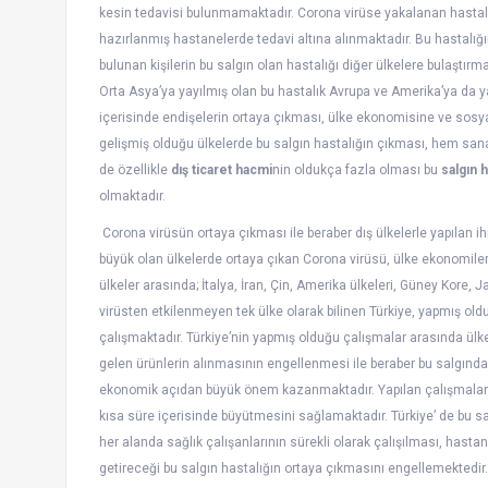
kesin tedavisi bulunmamaktadır. Corona virüse yakalanan hastalar
hazırlanmış hastanelerde tedavi altına alınmaktadır. Bu hastalığın e
bulunan kişilerin bu salgın olan hastalığı diğer ülkelere bulaştırm
Orta Asya’ya yayılmış olan bu hastalık Avrupa ve Amerika’ya da ya
içerisinde endişelerin ortaya çıkması, ülke ekonomisine ve sosy
gelişmiş olduğu ülkelerde bu salgın hastalığın çıkması, hem sa
de özellikle
dış ticaret hacmi
nin oldukça fazla olması bu
salgın h
olmaktadır.
Corona virüsün ortaya çıkması ile beraber dış ülkelerle yapılan ihr
büyük olan ülkelerde ortaya çıkan Corona virüsü, ülke ekonomiler
ülkeler arasında; İtalya, İran, Çin, Amerika ülkeleri, Güney Kore,
virüsten etkilenmeyen tek ülke olarak bilinen Türkiye, yapmış old
çalışmaktadır. Türkiye’nin yapmış olduğu çalışmalar arasında ülke 
gelen ürünlerin alınmasının engellenmesi ile beraber bu salgında
ekonomik açıdan büyük önem kazanmaktadır. Yapılan çalışmaların 
kısa süre içerisinde büyütmesini sağlamaktadır. Türkiye’ de bu sal
her alanda sağlık çalışanlarının sürekli olarak çalışılması, hasta
getireceği bu salgın hastalığın ortaya çıkmasını engellemektedir