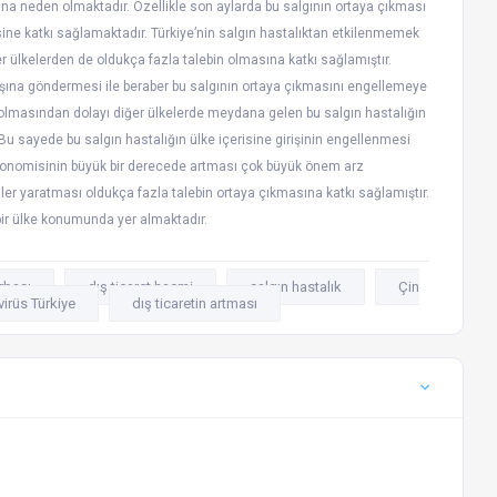
na neden olmaktadır. Özellikle son aylarda bu salgının ortaya çıkması
ne katkı sağlamaktadır. Türkiye’nin salgın hastalıktan etkilenmemek
ğer ülkelerden de oldukça fazla talebin olmasına katkı sağlamıştır.
 dışına göndermesi ile beraber bu salgının ortaya çıkmasını engellemeye
e olmasından dolayı diğer ülkelerde meydana gelen bu salgın hastalığın
r. Bu sayede bu salgın hastalığın ülke içerisine girişinin engellenmesi
ekonomisinin büyük bir derecede artması çok büyük önem arz
ler yaratması oldukça fazla talebin ortaya çıkmasına katkı sağlamıştır.
ir ülke konumunda yer almaktadır.
rbası
dış ticaret hacmi
salgın hastalık
Çin
irüs Türkiye
dış ticaretin artması