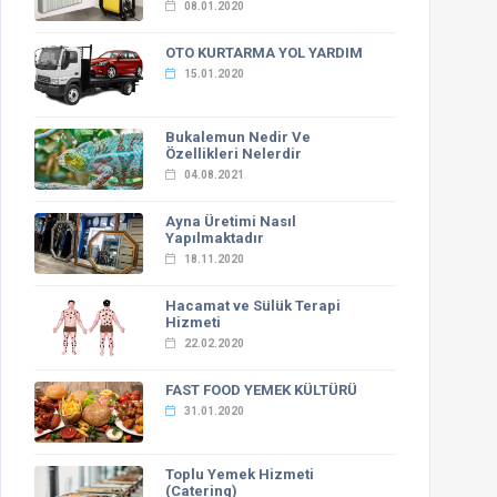
08.01.2020
OTO KURTARMA YOL YARDIM
15.01.2020
Bukalemun Nedir Ve
Özellikleri Nelerdir
04.08.2021
Ayna Üretimi Nasıl
Yapılmaktadır
18.11.2020
Hacamat ve Sülük Terapi
Hizmeti
22.02.2020
FAST FOOD YEMEK KÜLTÜRÜ
31.01.2020
Toplu Yemek Hizmeti
(Catering)