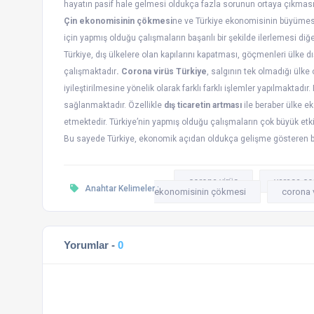
hayatın pasif hale gelmesi oldukça fazla sorunun ortaya çıkması
Çin ekonomisinin çökmesi
ne ve Türkiye ekonomisinin büyümesi
için yapmış olduğu çalışmaların başarılı bir şekilde ilerlemesi di
Türkiye, dış ülkelere olan kapılarını kapatması, göçmenleri ülke
çalışmaktadır
. Corona virüs Türkiye
, salgının tek olmadığı ülk
iyileştirilmesine yönelik olarak farklı farklı işlemler yapılmaktadı
sağlanmaktadır. Özellikle
dış ticaretin artması
ile beraber ülke 
etmektedir. Türkiye’nin yapmış olduğu çalışmaların çok büyük etki
Bu sayede Türkiye, ekonomik açıdan oldukça gelişme gösteren b
corona virüs
yarasa ço
Anahtar Kelimeler :
ekonomisinin çökmesi
corona v
Yorumlar -
0