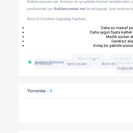
Reklamzamani.net, firmaları en iyi şekilde hizmet verebilmeleri i
yaralanmak için
Reklamzamani.net
ile anlaşarak, özel anahtar ke
İkinci El Ürünlerin Sağladığı Faydalar
Daha az masraf yap
Daha uygun fiyata kalitel
Maddi açıdan al
Gereksiz alı
Kolay bir şekilde ürün
ikinci el ürün
spot eşya
Anahtar Kelimeler :
el firmaları
spot pazarı
ikinci el ürün satışı
mağazala
Yorumlar -
0