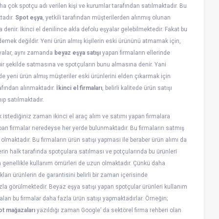
aha çok spotçu adı verilen kişi ve kurumlar tarafından satılmaktadır. Bu
tadır.
Spot eşya
, yetkili tarafından müşterilerden alınmış olunan
na denir. İkinci el denilince akla defolu eşyalar gelebilmektedir. Fakat bu
 demek değildir. Yeni ürün almış kişilerin eski ürününü atmamak için,
şyalar, aynı zamanda
beyaz eşya satışı
yapan firmaların ellerinde
ir şekilde satmasına ve spotçuların bunu almasına denir. Yani
mde yeni ürün almış müşteriler eski ürünlerini elden çıkarmak için
afından alınmaktadır.
İkinci el firmaları
, belirli kalitede ürün satışı
ıp satılmaktadır.
 istediğiniz zaman ikinci el araç alım ve satımı yapan firmalara
an firmalar neredeyse her yerde bulunmaktadır. Bu firmaların satmış
ı olmaktadır. Bu firmaların ürün satışı yapması ile beraber ürün alımı da
rin halk tarafında spotçulara satılması ve potçularında bu ürünleri
n genellikle kullanım ömürleri de uzun olmaktadır. Çünkü daha
arı ürünlerin de garantisini belirli bir zaman içerisinde
zla görülmektedir. Beyaz eşya satışı yapan spotçular ürünleri kullanım
 alan bu firmalar daha fazla ürün satışı yapmaktadırlar. Örneğin;
ot mağazaları
yazıldığı zaman Google’ da sektörel firma rehberi olan