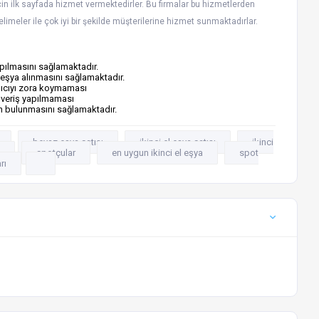
çin ilk sayfada hizmet vermektedirler. Bu firmalar bu hizmetlerden
limeler ile çok iyi bir şekilde müşterilerine hizmet sunmaktadırlar.
ılmasını sağlamaktadır.
i eşya alınmasını sağlamaktadır.
ıcıyı zora koymaması
şveriş yapılmaması
ün bulunmasını sağlamaktadır.
beyaz eşya satışı
ikinci el eşya satışı
ikinci
spotçular
en uygun ikinci el eşya
spot
rı