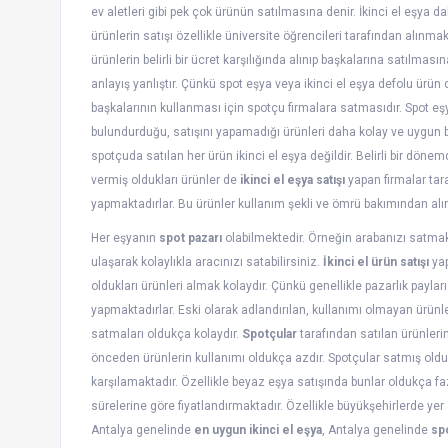
ev aletleri gibi pek çok ürünün satılmasına denir. İkinci el eşya d
ürünlerin satışı özellikle üniversite öğrencileri tarafından alınmak
ürünlerin belirli bir ücret karşılığında alınıp başkalarına satılması
anlayış yanlıştır. Çünkü spot eşya veya ikinci el eşya defolu ürün
başkalarının kullanması için spotçu firmalara satmasıdır. Spot e
bulundurduğu, satışını yapamadığı ürünleri daha kolay ve uygun b
spotçuda satılan her ürün ikinci el eşya değildir. Belirli bir döne
vermiş oldukları ürünler de
ikinci el eşya satışı
yapan firmalar tar
yapmaktadırlar. Bu ürünler kullanım şekli ve ömrü bakımından alın
Her eşyanın
spot pazarı
olabilmektedir. Örneğin arabanızı satmak
ulaşarak kolaylıkla aracınızı satabilirsiniz.
İkinci el ürün satışı
yap
oldukları ürünleri almak kolaydır. Çünkü genellikle pazarlık paylar
yapmaktadırlar. Eski olarak adlandırılan, kullanımı olmayan ürünle
satmaları oldukça kolaydır.
Spotçular
tarafından satılan ürünleri
önceden ürünlerin kullanımı oldukça azdır. Spotçular satmış oldukl
karşılamaktadır. Özellikle beyaz eşya satışında bunlar oldukça fa
sürelerine göre fiyatlandırmaktadır. Özellikle büyükşehirlerde yer
Antalya genelinde
en uygun ikinci el eşya
, Antalya genelinde
sp