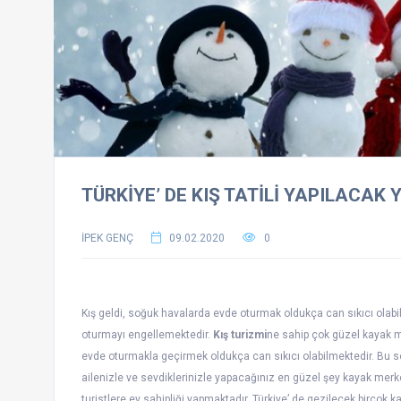
TÜRKİYE’ DE KIŞ TATİLİ YAPILACAK 
İPEK GENÇ
09.02.2020
0
Kış geldi, soğuk havalarda evde oturmak oldukça can sıkıcı olabil
oturmayı engellemektedir.
Kış turizmi
ne sahip çok güzel kayak m
evde oturmakla geçirmek oldukça can sıkıcı olabilmektedir. Bu se
ailenizle ve sevdiklerinizle yapacağınız en güzel şey kayak merk
turistlere ev sahipliği yapmaktadır. Türkiye’ de gezilecek birçok k