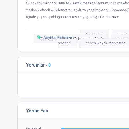
Güneydoğu Anadolu’nun
tek kayak merkezi
konumunda yer alan K
Yaklaşık olarak 45 kilometre uzaklıkta yer almaktadır. Karacadağ’ 
içinde yaşamış olduğunuz stres ve yoğunluğu üzerinizden
kış turizmi
kayak 
Anahtar Kelimeler :
Türkiye\\\'nin en büyük kayak merkezi
yerli ve
sporları
en yeni kayak merkezleri
Yorumlar -
0
Yorum Yap
Okunabilir