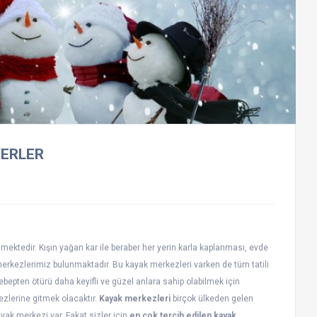
YERLER
mektedir. Kışın yağan kar ile beraber her yerin karla kaplanması, evde
erkezlerimiz bulunmaktadır. Bu kayak merkezleri varken de tüm tatili
bepten ötürü daha keyifli ve güzel anlara sahip olabilmek için
ezlerine gitmek olacaktır.
Kayak merkezleri
birçok ülkeden gelen
ayak merkezi var. Fakat sizler için
en çok tercih edilen kayak