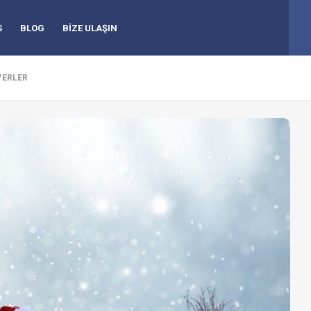
S
BLOG
BİZE ULAŞIN
 YERLER