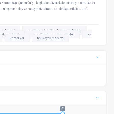
aracadağ, Şanlıurfa’ ya bağlı olan Siverek ilçesinde yer almaktadır.
a ulaşımın kolay ve maliyetsiz olması da oldukça etkilidir. Hafta
merkezleri
en çok tercih edilen kayak merkezleri
 yabancı turist
en gelişmiş kayak merkezleri
kış
kristal kar
tek kayak merkezi
5