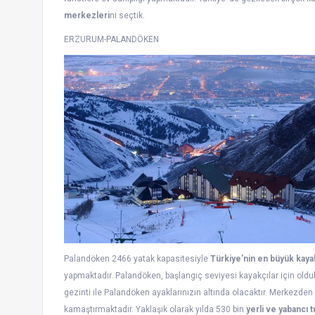
merkezleri
ni seçtik.
ERZURUM-PALANDÖKEN
Palandöken 2466 yatak kapasitesiyle
Türkiye’nin en büyük kay
yapmaktadır. Palandöken, başlangıç seviyesi kayakçılar için oldukç
gezinti ile Palandöken ayaklarınızın altında olacaktır. Merkezd
kamaştırmaktadır. Yaklaşık olarak yılda 530 bin
yerli ve yabancı t