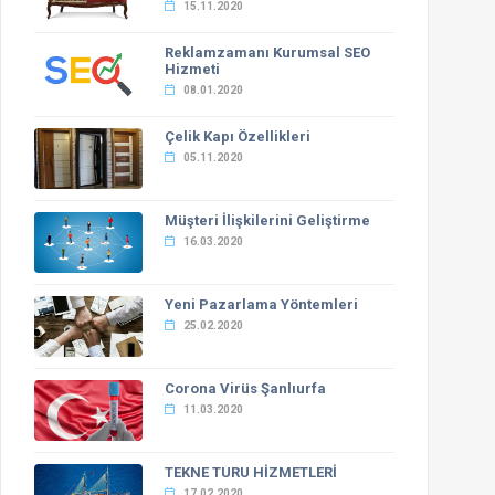
15.11.2020
Reklamzamanı Kurumsal SEO
Hizmeti
08.01.2020
Çelik Kapı Özellikleri
05.11.2020
Müşteri İlişkilerini Geliştirme
16.03.2020
Yeni Pazarlama Yöntemleri
25.02.2020
Corona Virüs Şanlıurfa
11.03.2020
TEKNE TURU HİZMETLERİ
17.02.2020