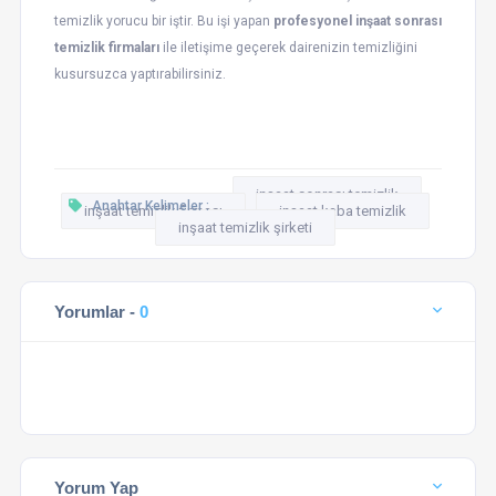
temizlik yorucu bir iştir. Bu işi yapan
profesyonel inşaat sonrası
temizlik firmaları
ile iletişime geçerek dairenizin temizliğini
kusursuzca yaptırabilirsiniz.
inşaat sonrası temizlik
Anahtar Kelimeler :
inşaat temizlik firması
inşaat kaba temizlik
inşaat temizlik şirketi
Yorumlar -
0
Yorum Yap