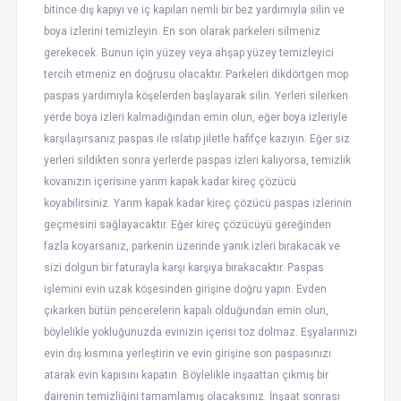
bitince dış kapıyı ve iç kapıları nemli bir bez yardımıyla silin ve
boya izlerini temizleyin. En son olarak parkeleri silmeniz
gerekecek. Bunun için yüzey veya ahşap yüzey temizleyici
tercih etmeniz en doğrusu olacaktır. Parkeleri dikdörtgen mop
paspas yardımıyla köşelerden başlayarak silin. Yerleri silerken
yerde boya izleri kalmadığından emin olun, eğer boya izleriyle
karşılaşırsanız paspas ile ıslatıp jiletle hafifçe kazıyın. Eğer siz
yerleri sildikten sonra yerlerde paspas izleri kalıyorsa, temizlik
kovanızın içerisine yarım kapak kadar kireç çözücü
koyabilirsiniz. Yarım kapak kadar kireç çözücü paspas izlerinin
geçmesini sağlayacaktır. Eğer kireç çözücüyü gereğinden
fazla koyarsanız, parkenin üzerinde yanık izleri bırakacak ve
sizi dolgun bir faturayla karşı karşıya bırakacaktır. Paspas
işlemini evin uzak köşesinden girişine doğru yapın. Evden
çıkarken bütün pencerelerin kapalı olduğundan emin olun,
böylelikle yokluğunuzda evinizin içerisi toz dolmaz. Eşyalarınızı
evin dış kısmına yerleştirin ve evin girişine son paspasınızı
atarak evin kapısını kapatın. Böylelikle inşaattan çıkmış bir
dairenin temizliğini tamamlamış olacaksınız. İnşaat sonrası