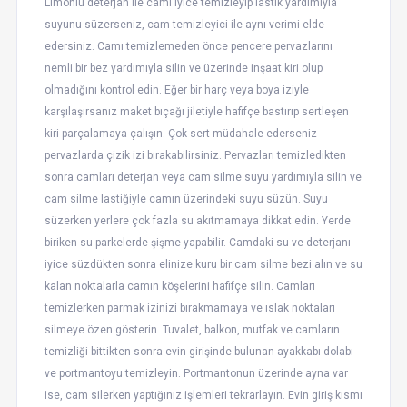
Limonlu deterjan ile camı iyice temizleyip lastik yardımıyla
suyunu süzerseniz, cam temizleyici ile aynı verimi elde
edersiniz. Camı temizlemeden önce pencere pervazlarını
nemli bir bez yardımıyla silin ve üzerinde inşaat kiri olup
olmadığını kontrol edin. Eğer bir harç veya boya iziyle
karşılaşırsanız maket bıçağı jiletiyle hafifçe bastırıp sertleşen
kiri parçalamaya çalışın. Çok sert müdahale ederseniz
pervazlarda çizik izi bırakabilirsiniz. Pervazları temizledikten
sonra camları deterjan veya cam silme suyu yardımıyla silin ve
cam silme lastiğiyle camın üzerindeki suyu süzün. Suyu
süzerken yerlere çok fazla su akıtmamaya dikkat edin. Yerde
biriken su parkelerde şişme yapabilir. Camdaki su ve deterjanı
iyice süzdükten sonra elinize kuru bir cam silme bezi alın ve su
kalan noktalarla camın köşelerini hafifçe silin. Camları
temizlerken parmak izinizi bırakmamaya ve ıslak noktaları
silmeye özen gösterin. Tuvalet, balkon, mutfak ve camların
temizliği bittikten sonra evin girişinde bulunan ayakkabı dolabı
ve portmantoyu temizleyin. Portmantonun üzerinde ayna var
ise, cam silerken yaptığınız işlemleri tekrarlayın. Evin giriş kısmı