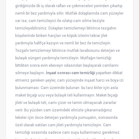
girdiğinizde ilk iş olarak rafları ve çekmeceleri yerinden çıkartıp
nemli bir bez yardımıyla silin. Mutfak dolaplarında cam yüzeyler
var ise, cam temizleyici ile ıslatıp cam silme beziyle
temizleyebilirsiniz. Dolapları temizlemeyi bitirince tezgahın
köşelerinde biriken harçları ve köpük izlerini tekrar jilet
yardımıyla hafifçe kazıyın ve nemli bir bez ile temizleyin.
Tezgahı temizlemeyi bitirince mutfak lavabosunu deterjan ve
bulaşık süngeri yardımıyla temizleyin. Mutfağın temizliği
bittikten sonra evin ebeveyn odasından başlayarak camlarını
silmeye başlayın
. İnşaat sonrası cam temizliği
yaparken dikkat
etmeniz gereken şeyler, cam yüzeyinde inşaat harcı ve boya izi
bulunmaması. Cam üzerinde bulunan bu tarz kirler için asla
maket bıçağı ucu veya bulaşık teli kullanmayın. Maket bıçağı
jileti ve bulaşık teli, camı çizer ve tamiri olmayacak zararlar
verir. Bu yüzden cam üzerindeki elinizle çıkaramadığınız
lekeler için önce deterjan yardımıyla yumuşatın, sonrasında
özel olarak satılan cam jileti yardımıyla temizleyin. Cam
temizliği sırasında sadece cam suyu kullanmanız gerekmez.