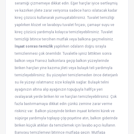
seramiği çizmemeye dikkat edin. Eğer harçlar iyice sertleşmiş
ve kazırken jilete zarar veriyorsa sadece harcı ıslatacak kadar
kireç çözücü kullanarak yumuşatabilirsiniz. Tuvalet temizliği
yapılırken klozet ve lavaboyu tuvalet fırçası, çamaşır suyu ve
kireç çözücü yardımıyla kolayca temizleyebilirsiniz. Tuvalet
temizliği bitince tercihen mutfak veya balkona geçmelisiniz.
İnşaat sonrası temizlik
yapılırken odaların doğru sırayla
temizlenmesi çok önemlidir. Tuvaletle işiniz bittikten sonra
balkon veya Fransız balkonlara geçip balkon yüzeylerinde
biriken harçları yine kazıma jileti veya bulaşık teli yardımıyla
temizleyebilirsiniz. Bu yüzeyleri temizlemeden önce deterjanlı
su ile yüzeyi ıslatmanız size kolaylık sağlar. Bulaşık telini
ayağınızın altına alıp ayağınızın topuğuyla hafifçe yeri
ovalayarak yerde biriken kir ve harçları temizleyebilirsiniz. Çok
fazla bastırmamaya dikkat edin çünkü zemine zarar verme
riskiniz var. Balkon yüzeyinde biriken inşaat kirlerini kürek ve
süpürge yardımıyla toplayıp çöp poşetine atın, balkon giderinde
biriken küçük atıkları da temizlemek için lavabo açıcı kullanın.
Banyoyu temizlemeyi bitirince mutfağa geçin. Mutfağa