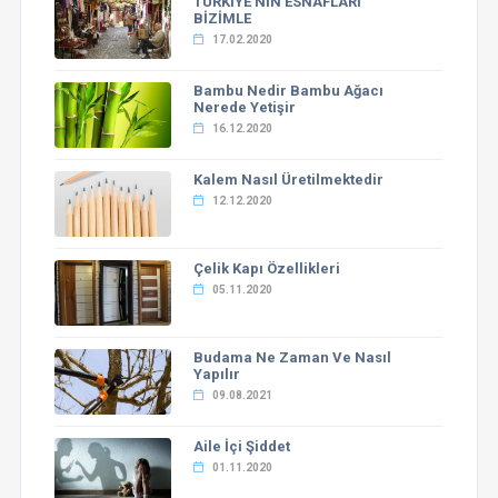
TÜRKİYE’NİN ESNAFLARI
BİZİMLE
17.02.2020
Bambu Nedir Bambu Ağacı
Nerede Yetişir
16.12.2020
Kalem Nasıl Üretilmektedir
12.12.2020
Çelik Kapı Özellikleri
05.11.2020
Budama Ne Zaman Ve Nasıl
Yapılır
09.08.2021
Aile İçi Şiddet
01.11.2020