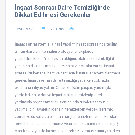
İnşaat Sonrası Daire Temizliğinde
Dikkat Edilmesi Gerekenler
EYSEL VAKFI
25.10.2021
0
İnşaat sonrası temizlik nasıl yapılır?
İnşaat sonrasında teslim
alınan dairelerin temizliği profesyonel ekiplerce
yapılabilmektedir. Yeni teslim aldığınız dairenizin temizliğini
yaparken dikkat etmeniz gereken bazı noktalar vardır. İnşaat
sonrası biriken toz, harç ve bantların kusursuzca temizlenmesi
gerekir.
İnşaat sonrası daire temizliği
yaparken çok fazla
ekipmana ihtiyaç yoktur. Öncelikle kalın paspas yardımıyla
yerde biriken tozlar ve inşaat atıkları temizlenip kürek
yardımıyla poşetlenmelidir. Sonrasında tuvaletin temizliği
yapılmalıdır. Tuvaletin içerisini temizlerken yerdeki seramik
zemin ve duvarlarda bulunan harçlar temizlenmelidir. Harçları
temizlerken su ile ıslatmanız ve ardından ucunda maket bıçağı
olan bir kazıyıcı ile kazımanız gerekir. Kazıma işlemini yaparken