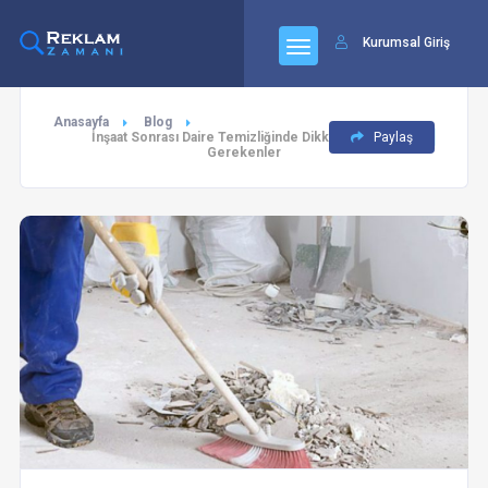
Kurumsal Giriş
Anasayfa
Blog
İnşaat Sonrası Daire Temizliğinde Dikkat Edilmesi
Paylaş
Gerekenler