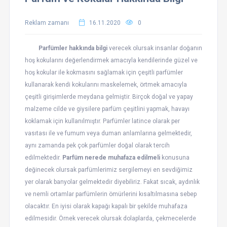
Reklam zamanı
16.11.2020
0
Parfümler hakkında bilgi
verecek olursak insanlar doğanın
hoş kokularını değerlendirmek amacıyla kendilerinde güzel ve
hoş kokular ile kokmasını sağlamak için çeşitli parfümler
kullanarak kendi kokularını maskelemek, örtmek amacıyla
çeşitli girişimlerde meydana gelmiştir. Birçok doğal ve yapay
malzeme cilde ve giysilere parfüm çeşitlini yapmak, havayı
koklamak için kullanılmıştır. Parfümler latince olarak per
vasıtası ile ve fumum veya duman anlamlarına gelmektedir,
aynı zamanda pek çok parfümler doğal olarak tercih
edilmektedir.
Parfüm nerede muhafaza edilmeli
konusuna
değinecek olursak parfümlerimiz sergilemeyi en sevdiğimiz
yer olarak banyolar gelmektedir diyebiliriz. Fakat sıcak, aydınlık
ve nemli ortamlar parfümlerin ömürlerini kısaltılmasına sebep
olacaktır. En iyisi olarak kapağı kapalı bir şekilde muhafaza
edilmesidir. Örnek verecek olursak dolaplarda, çekmecelerde