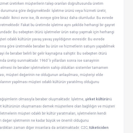
izmet üretirken müşterilerin talep oranları doğrultusunda üretim
n durumuna göre değişmektedir. İşletme ürünü veya hizmeti üretir,
ilir. İkinci evre ise, ilk evreye göre biraz daha olumludur. Bu evrede
retmektedir. Fakat bu üretimde işletme aynı şekilde herhangi bir gayret
dadır. Bu sebepten ötürü işletmeler ürün satışı yapmak için herhangi
eri odaklı kültürün yavaş yavaş yayıldığının evresidir. Bu evrede
arına göre üretmekle beraber bu ürün ve hizmetlerin satışını yapabilmek
yi ile beraber belirli bir gelir kaynağına sahiptir. Bu sebepten ötürü
unda üretip sunmaktadır. 1960’ lı yıllardan sonra ise sanayinin
selmesi ile beraber işletmelerin sahip oldukları sistemler tamamen
ması, müşteri değerinin ne olduğunun anlaşılması, müşteriyi elde
mlarının yapılması müşteri odaklı kültürün yaratılmış olduğunu
değişimlerin olmasıyla beraber oluşmaktadır. İşletme,
şirket kültürü
nü
rket kültürünün oluşmaması demek müşterilere olan bağlılığın ve müşteri
tmelerin müşteri odaklı bir kültür yaratmaları, işletmelerin kendi
lan değer işletmenin ne kadar büyük ve önemli olduğunu
vardıkları zaman diğer insanlara da anlatmaktadır. C2C;
tüketiciden