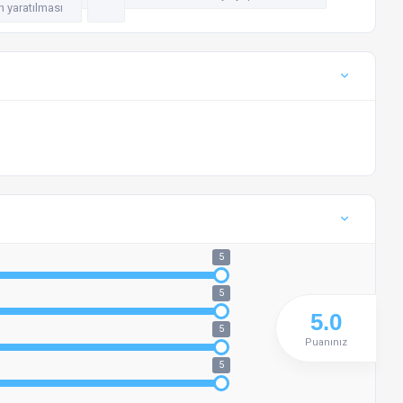
n yaratılması
5
5
5
Puanınız
5