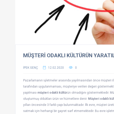
MÜŞTERİ ODAKLI KÜLTÜRÜN YARATI
İPEK GENÇ
12.02.2020
0
Pazarlamanın işletmeler arasında yayılmasından önce müşteri ili
tarafından uygulanmaması, müşteriye verilen değeri göstermekted
yapılması
müşteri odaklı kültür
ün olmadığını göstermektedir. Müşt
oluşturmuş oldukları ürün ve hizmetlere denir.
Müşteri odaklı kül
yılları öncesinde 3 farklı yapı bulunmaktadır. İlk evre, müşteri ü
satmak için herhangi bir gayret sarf etmemektedir. Bu evre işlet