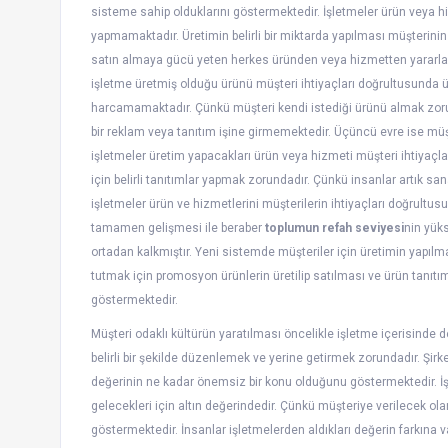
sisteme sahip olduklarını göstermektedir. İşletmeler ürün veya h
yapmamaktadır. Üretimin belirli bir miktarda yapılması müşterini
satın almaya gücü yeten herkes üründen veya hizmetten yararlanab
işletme üretmiş olduğu ürünü müşteri ihtiyaçları doğrultusunda ü
harcamamaktadır. Çünkü müşteri kendi istediği ürünü almak zorun
bir reklam veya tanıtım işine girmemektedir. Üçüncü evre ise müşt
işletmeler üretim yapacakları ürün veya hizmeti müşteri ihtiyaçl
için belirli tanıtımlar yapmak zorundadır. Çünkü insanlar artık sana
işletmeler ürün ve hizmetlerini müşterilerin ihtiyaçları doğrultus
tamamen gelişmesi ile beraber
toplumun refah seviyesi
nin yük
ortadan kalkmıştır. Yeni sistemde müşteriler için üretimin yapıl
tutmak için promosyon ürünlerin üretilip satılması ve ürün tanıtı
göstermektedir.
Müşteri odaklı kültürün yaratılması öncelikle işletme içerisinde 
belirli bir şekilde düzenlemek ve yerine getirmek zorundadır. Şi
değerinin ne kadar önemsiz bir konu olduğunu göstermektedir. İşle
gelecekleri için altın değerindedir. Çünkü müşteriye verilecek o
göstermektedir. İnsanlar işletmelerden aldıkları değerin farkına 