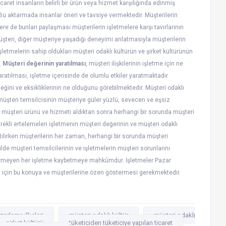
aret insanların belirli bir ürün veya hizmet karşılığında edinmiş
 Bu aktarmada insanlar öneri ve tavsiye vermektedir. Müşterilerin
re de bunları paylaşması müşterilerin işletmelere karşı tavırlarının
şteri, diğer müşteriye yaşadığı deneyimi anlatmasıyla müşterilerin
letmelerin sahip oldukları müşteri odaklı kültürün ve şirket kültürünün
.
Müşteri değerinin yaratılması
, müşteri ilişkilerinin işletme için ne
ratılması, işletme içerisinde de olumlu etkiler yaratmaktadır.
eğini ve eksikliklerinin ne olduğunu görebilmektedir. Müşteri odaklı
müşteri temsilcisinin müşteriye güler yüzlü, sevecen ve eşsiz
t müşteri ürünü ve hizmeti aldıktan sonra herhangi bir sorunda müşteri
rekli ertelemeleri işletmenin müşteri değerinin ve müşteri odaklı
atılırken müşterilerin her zaman, herhangi bir sorunda müşteri
lde müşteri temsilcilerinin ve işletmelerin müşteri sorunlarını
ermeyen her işletme kaybetmeye mahkûmdur. İşletmeler Pazar
esi için bu konuya ve müşterilerine özen göstermesi gerekmektedir.
zarlama ilkeleri
müşteri odaklı kültür
müşteri odaklı
şirket kültürü
tüketiciden tüketiciye yapılan ticaret