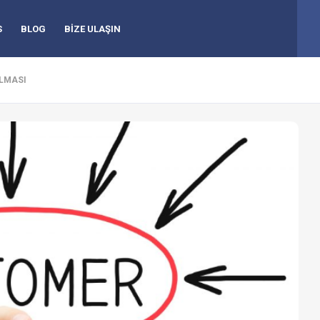
S
BLOG
BİZE ULAŞIN
ILMASI