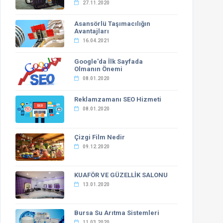
27.11.2020
Asansörlü Taşımacılığın
Avantajları
16.04.2021
Google'da İlk Sayfada
Olmanın Önemi
08.01.2020
Reklamzamanı SEO Hizmeti
08.01.2020
Çizgi Film Nedir
09.12.2020
KUAFÖR VE GÜZELLİK SALONU
13.01.2020
Bursa Su Arıtma Sistemleri
11.03.2020