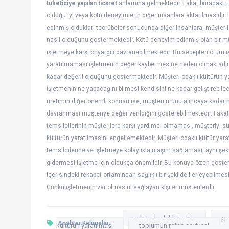
tüketiciye yapılan ticaret
anlamına gelmektedir. Fakat buradaki tic
olduğu iyi veya kötü deneyimlerin diğer insanlara aktarılmasıdır.
edinmiş oldukları tecrübeler sonucunda diğer insanlara, müşterile
nasıl olduğunu göstermektedir. Kötü deneyim edinmiş olan bir mü
işletmeye karşı önyargılı davranabilmektedir. Bu sebepten ötürü iş
yaratılmaması işletmenin değer kaybetmesine neden olmaktadır
kadar değerli olduğunu göstermektedir. Müşteri odaklı kültürün ya
İşletmenin ne yapacağını bilmesi kendisini ne kadar geliştirebilec
üretimin diğer önemli konusu ise, müşteri ürünü alıncaya kadar 
davranması müşteriye değer verildiğini gösterebilmektedir. Faka
temsilcilerinin müşterilere karşı yardımcı olmaması, müşteriyi sü
kültürün yaratılmasını engellemektedir. Müşteri odaklı kültür yar
temsilcilerine ve işletmeye kolaylıkla ulaşım sağlaması, aynı şeki
gidermesi işletme için oldukça önemlidir. Bu konuya özen göst
içerisindeki rekabet ortamından sağlıklı bir şekilde ilerleyebilm
Çünkü işletmenin var olmasını sağlayan kişiler müşterilerdir.
müşteri odaklı üretim
pa
Anahtar Kelimeler :
kültürün yaratılması
toplumun refah seviyesi