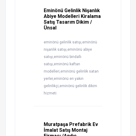
Eminönü Gelinlik Nişanlık
Abiye Modelleri Kiralama
Satış Tasarım Dikim /
Ünsal
eminönü gelinlik satışı,eminönü
nişanlık satışı,eminönü abiye
satışı,eminönü bindallı
satışı,eminönü kaftan
modelleri,eminönü gelinlik satan
yerler,eminönü en yakın
gelinlikçi,eminönü gelinlik dikim
hizmeti
Muratpaşa Prefabrik Ev
İmalat Satış Montaj
Firması /Andıç