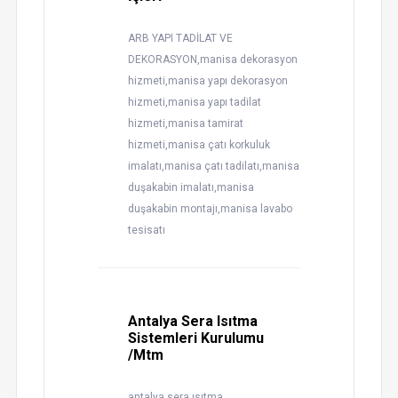
ARB YAPI TADİLAT VE
DEKORASYON,manisa dekorasyon
hizmeti,manisa yapı dekorasyon
hizmeti,manisa yapı tadilat
hizmeti,manisa tamirat
hizmeti,manisa çatı korkuluk
imalatı,manisa çatı tadilatı,manisa
duşakabin imalatı,manisa
duşakabin montajı,manisa lavabo
tesisatı
Antalya Sera Isıtma
Sistemleri Kurulumu
/Mtm
antalya sera ısıtma