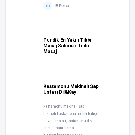
E-Posta
Pendik En Yakın Tıbbı
Masaj Salonu / Tıbbi
Masaj
Kastamonu Makinalı Şap
Ustası Dil&Kay
kastamonu makinalı şap
hizmeti,kastamonu motifli bahçe
duvarı imalatı,kastamonu dış
cephe mantolama