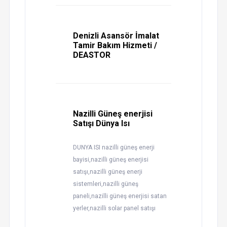
Denizli Asansör İmalat
Tamir Bakım Hizmeti /
DEASTOR
Nazilli Güneş enerjisi
Satışı Dünya Isı
DUNYA ISI nazilli güneş enerji
bayisi,nazilli güneş enerjisi
satışı,nazilli güneş enerji
sistemleri,nazilli güneş
paneli,nazilli güneş enerjisi satan
yerler,nazilli solar panel satışı