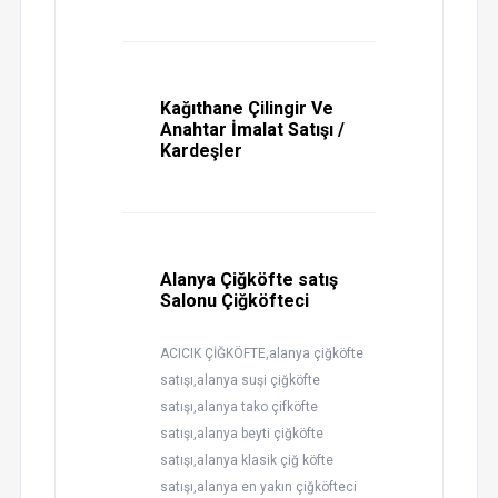
Kağıthane Çilingir Ve
Anahtar İmalat Satışı /
Kardeşler
Alanya Çiğköfte satış
Salonu Çiğköfteci
ACICIK ÇİĞKÖFTE,alanya çiğköfte
satışı,alanya suşi çiğköfte
satışı,alanya tako çifköfte
satışı,alanya beyti çiğköfte
satışı,alanya klasik çiğ köfte
satışı,alanya en yakın çiğköfteci