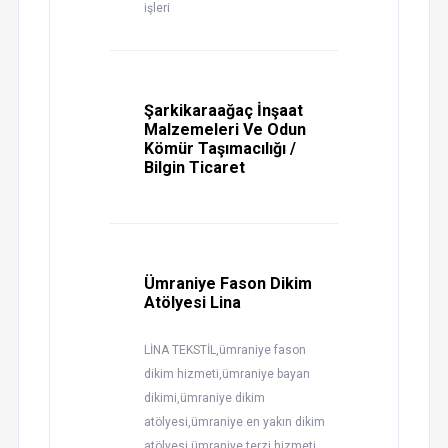
işleri
Şarkikaraağaç İnşaat
Malzemeleri Ve Odun
Kömür Taşımacılığı /
Bilgin Ticaret
Ümraniye Fason Dikim
Atölyesi Lina
LİNA TEKSTİL,ümraniye fason
dikim hizmeti,ümraniye bayan
dikimi,ümraniye dikim
atölyesi,ümraniye en yakın dikim
atölyesi,ümraniye terzi hizmeti