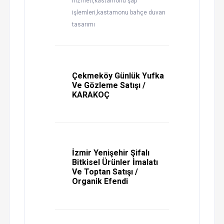
hizmeti,kastamonu şap
işlemleri,kastamonu bahçe duvarı
tasarımı
Çekmeköy Günlük Yufka
Ve Gözleme Satışı /
KARAKOÇ
İzmir Yenişehir Şifalı
Bitkisel Ürünler İmalatı
Ve Toptan Satışı /
Organik Efendi