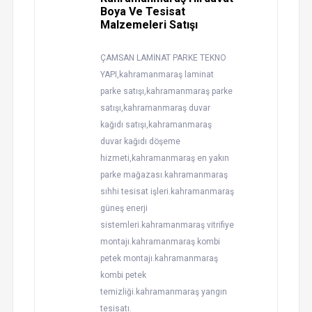
Boya Ve Tesisat
Malzemeleri Satışı
ÇAMSAN LAMİNAT PARKE TEKNO
YAPI,kahramanmaraş laminat
parke satışı,kahramanmaraş parke
satışı,kahramanmaraş duvar
kağıdı satışı,kahramanmaraş
duvar kağıdı döşeme
hizmeti,kahramanmaraş en yakın
parke mağazası.kahramanmaraş
sıhhi tesisat işleri.kahramanmaraş
güneş enerji
sistemleri.kahramanmaraş vitrifiye
montajı.kahramanmaraş kombi
petek montajı.kahramanmaraş
kombi petek
temizliği.kahramanmaraş yangın
tesisatı.