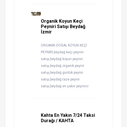
Organik Koyun Keçi
Peyniri Satışı Beydağ
İzmir
ORGANİK DOĞAL KOYUN KEÇİ
PEYNİRİ,beydağ keçi peyniri
satışı,beydağ koyun peyniri
satışı,beydağ organik peynir
satışı,beydağ günlük peynir
satışı,beydağ taze peynir
satışı,beydağ en yakın peynirci
Kahta En Yakın 7/24 Taksi
Durağı / KAHTA