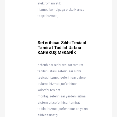
elektromanyetik
hizmeti,kemalpaşa elektrik arıza
tespit hizmeti,
Seferihisar Sıhhi Tesisat
Tamirat Tadilat Ustası
KARAKUŞ MEKANİK
seferihisar sıhhi tesisat tamirat
tadilat ustası,seferihisar sıhhi
tesisat hizmeti,seferihisar bahçe
sulama hizmeti,seferihisar
kalorifer tesisat
montajı,seferihisar yerden ısıtma
sistemleri,seferihisar tamirat
tadilat hizmeti,seferihisar en yakın
sıhhi tesisatçı