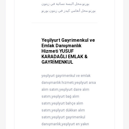
بورنو،محل البسة نسائية في زيتون
بورنو،محل أنغامي كيدز في زيتون بورنو
Yeşilyurt Gayrimenkul ve
Emlak Danışmanlık
Hizmeti YUSUF
KARADAĞLI EMLAK &
GAYRİMENKUL
yeşilyurt gayrimenkul ve emlak
danışmanlık hizmeti,yeşilyurt arsa
alım satım,yeşilyurt daire alım
satım,yeşilyurt bağ alım
satım,yeşilyurt bahçe alım
satım,yeşilyurt dükkan alım
satım,yeşilyurt gayrimenkul
danışmanlık,yeşilyurt en yakın