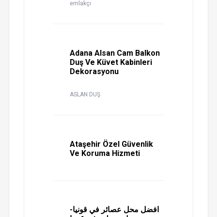
emlakçı
Adana Alsan Cam Balkon
Duş Ve Küvet Kabinleri
Dekorasyonu
ASLAN DUŞ
Ataşehir Özel Güvenlik
Ve Koruma Hizmeti
افضل محل عصائر في قونيا-