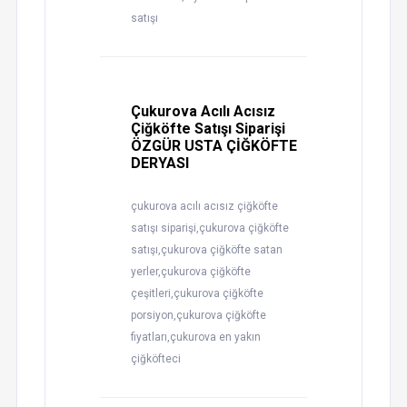
satışı
Çukurova Acılı Acısız
Çiğköfte Satışı Siparişi
ÖZGÜR USTA ÇİĞKÖFTE
DERYASI
çukurova acılı acısız çiğköfte
satışı siparişi,çukurova çiğköfte
satışı,çukurova çiğköfte satan
yerler,çukurova çiğköfte
çeşitleri,çukurova çiğköfte
porsiyon,çukurova çiğköfte
fiyatları,çukurova en yakın
çiğköfteci