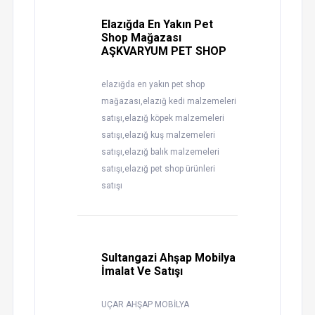
Elazığda En Yakın Pet
Shop Mağazası
AŞKVARYUM PET SHOP
elazığda en yakın pet shop
mağazası,elazığ kedi malzemeleri
satışı,elazığ köpek malzemeleri
satışı,elazığ kuş malzemeleri
satışı,elazığ balık malzemeleri
satışı,elazığ pet shop ürünleri
satışı
Sultangazi Ahşap Mobilya
İmalat Ve Satışı
UÇAR AHŞAP MOBİLYA