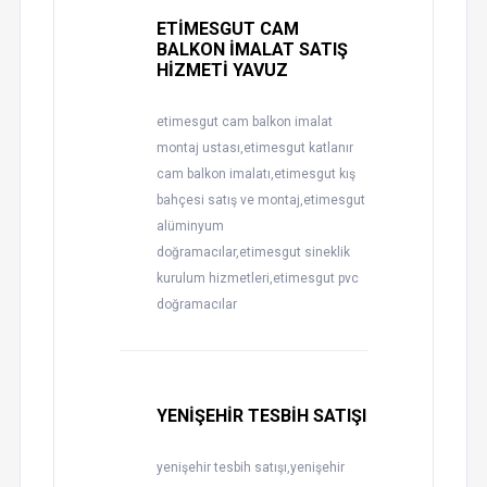
ETİMESGUT CAM
BALKON İMALAT SATIŞ
HİZMETİ YAVUZ
etimesgut cam balkon imalat
montaj ustası,etimesgut katlanır
cam balkon imalatı,etimesgut kış
bahçesi satış ve montaj,etimesgut
alüminyum
doğramacılar,etimesgut sineklik
kurulum hizmetleri,etimesgut pvc
doğramacılar
YENİŞEHİR TESBİH SATIŞI
yenişehir tesbih satışı,yenişehir