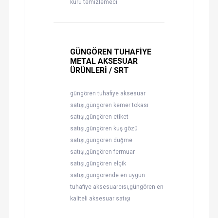
kuru temizlemeci
GÜNGÖREN TUHAFİYE
METAL AKSESUAR
ÜRÜNLERİ / SRT
güngören tuhafiye aksesuar
satışı,güngören kemer tokası
satışı,güngören etiket
satışı,güngören kuş gözü
satışı,güngören düğme
satışı,güngören fermuar
satışı,güngören elçik
satışı,güngörende en uygun
tuhafiye aksesuarcısı,güngören en
kaliteli aksesuar satışı