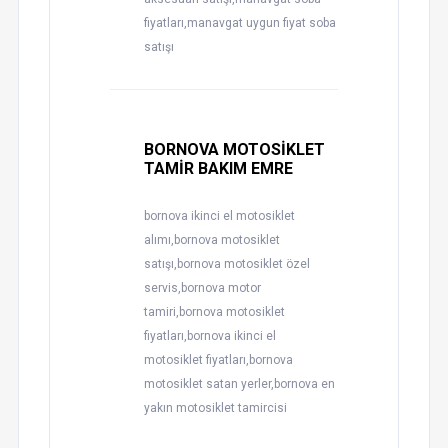
fiyatları,manavgat uygun fiyat soba
satışı
BORNOVA MOTOSİKLET
TAMİR BAKIM EMRE
bornova ikinci el motosiklet
alımı,bornova motosiklet
satışı,bornova motosiklet özel
servis,bornova motor
tamiri,bornova motosiklet
fiyatları,bornova ikinci el
motosiklet fiyatları,bornova
motosiklet satan yerler,bornova en
yakın motosiklet tamircisi