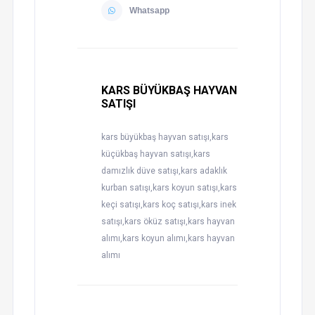
Whatsapp
KARS BÜYÜKBAŞ HAYVAN
SATIŞI
kars büyükbaş hayvan satışı,kars
küçükbaş hayvan satışı,kars
damızlık düve satışı,kars adaklık
kurban satışı,kars koyun satışı,kars
keçi satışı,kars koç satışı,kars inek
satışı,kars öküz satışı,kars hayvan
alımı,kars koyun alımı,kars hayvan
alımı