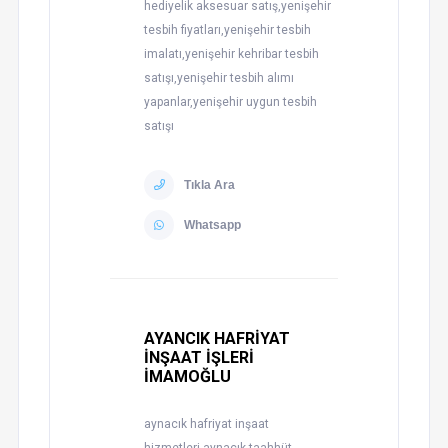
hediyelik aksesuar satış,yenişehir
tesbih fiyatları,yenişehir tesbih
imalatı,yenişehir kehribar tesbih
satışı,yenişehir tesbih alımı
yapanlar,yenişehir uygun tesbih
satışı
Tıkla Ara
Whatsapp
AYANCIK HAFRİYAT
İNŞAAT İŞLERİ
İMAMOĞLU
aynacık hafriyat inşaat