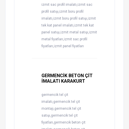
izmit sac profil imalatı,izmit sac
profil satışı,izmit boru profil
imalatı,izmit boru profil satışı,izmit
tek kat panel imalatı,izmit tek kat
panel satışı,izmit metal satışı,izmit
metal fiyatları,izmit sac profil
fiyatları,izmit panel fiyatları
GERMENCİK BETON ÇİT
İMALATI KARAKURT
germencik tel çit
imalatı,germencik tel çit
montajı,germencik tel çit
satışı,germencik tel çit
fiyatları,germencik beton çit