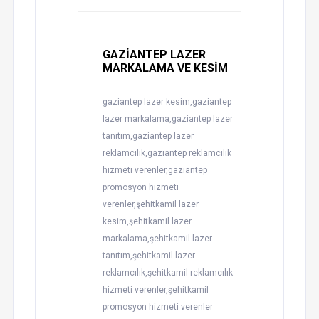
GAZİANTEP LAZER
MARKALAMA VE KESİM
gaziantep lazer kesim,gaziantep
lazer markalama,gaziantep lazer
tanıtım,gaziantep lazer
reklamcılık,gaziantep reklamcılık
hizmeti verenler,gaziantep
promosyon hizmeti
verenler,şehitkamil lazer
kesim,şehitkamil lazer
markalama,şehitkamil lazer
tanıtım,şehitkamil lazer
reklamcılık,şehitkamil reklamcılık
hizmeti verenler,şehitkamil
promosyon hizmeti verenler