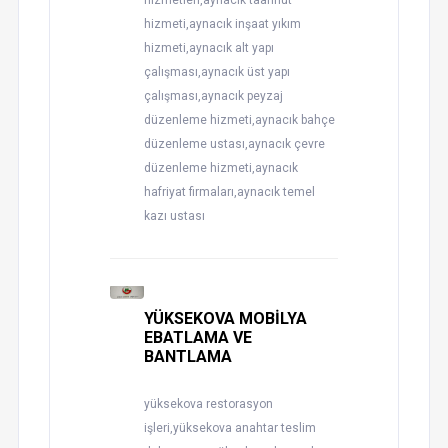
hizmetleri,aynacık taahhüt
hizmeti,aynacık inşaat yıkım
hizmeti,aynacık alt yapı
çalışması,aynacık üst yapı
çalışması,aynacık peyzaj
düzenleme hizmeti,aynacık bahçe
düzenleme ustası,aynacık çevre
düzenleme hizmeti,aynacık
hafriyat firmaları,aynacık temel
kazı ustası
YÜKSEKOVA MOBİLYA
EBATLAMA VE
BANTLAMA
yüksekova restorasyon
işleri,yüksekova anahtar teslim