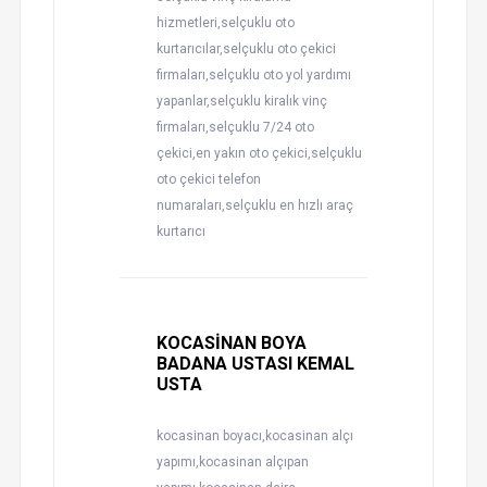
hizmetleri,selçuklu oto
kurtarıcılar,selçuklu oto çekici
firmaları,selçuklu oto yol yardımı
yapanlar,selçuklu kiralık vinç
firmaları,selçuklu 7/24 oto
çekici,en yakın oto çekici,selçuklu
oto çekici telefon
numaraları,selçuklu en hızlı araç
kurtarıcı
KOCASİNAN BOYA
BADANA USTASI KEMAL
USTA
kocasinan boyacı,kocasinan alçı
yapımı,kocasinan alçıpan