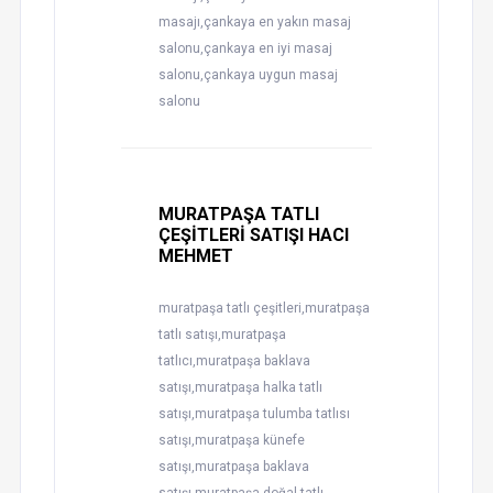
masajı,çankaya en yakın masaj
salonu,çankaya en iyi masaj
salonu,çankaya uygun masaj
salonu
MURATPAŞA TATLI
ÇEŞİTLERİ SATIŞI HACI
MEHMET
muratpaşa tatlı çeşitleri,muratpaşa
tatlı satışı,muratpaşa
tatlıcı,muratpaşa baklava
satışı,muratpaşa halka tatlı
satışı,muratpaşa tulumba tatlısı
satışı,muratpaşa künefe
satışı,muratpaşa baklava