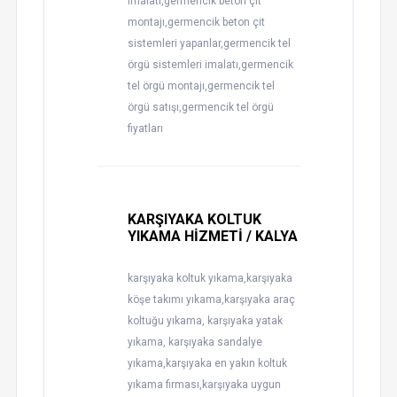
imalatı,germencik beton çit
montajı,germencik beton çit
sistemleri yapanlar,germencik tel
örgü sistemleri imalatı,germencik
tel örgü montajı,germencik tel
örgü satışı,germencik tel örgü
fiyatları
KARŞIYAKA KOLTUK
YIKAMA HİZMETİ / KALYA
karşıyaka koltuk yıkama,karşıyaka
köşe takımı yıkama,karşıyaka araç
koltuğu yıkama, karşıyaka yatak
yıkama, karşıyaka sandalye
yıkama,karşıyaka en yakın koltuk
yıkama firması,karşıyaka uygun