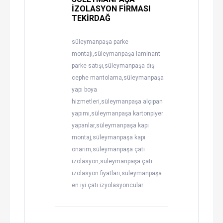
İZOLASYON FİRMASI
TEKİRDAĞ
süleymanpaşa parke
montajı,süleymanpaşa laminant
parke satışı,süleymanpaşa dış
cephe mantolama,süleymanpaşa
yapı boya
hizmetleri,süleymanpaşa alçıpan
yapımı,süleymanpaşa kartonpiyer
yapanlar,süleymanpaşa kapı
montaj,süleymanpaşa kapı
onarım,süleymanpaşa çatı
izolasyon,süleymanpaşa çatı
izolasyon fiyatları,süleymanpaşa
en iyi çatı izyolasyoncular