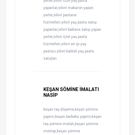
yerler,silivri özel yaş pasta
yapanlar,silivri makaron yapan
yerler,silivri pastane
hizmetleri,silivri yaş pasta satışı
yapanlar,silivri baklava satışı yapan
yerler,silivri özel yaş pasta
hizmetleri,silivri en iyi yaş
pastacı,silivri kaliteli yaş pasta
satışları
KEŞAN SÖMİNE İMALATI
NASİP
keşan taş döşeme,keşan şömine
yapımı,keşan barbekü yapımı,keşan
taş şömine imalatı,keşan şömine
montajı,keşan şömine