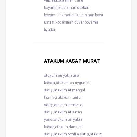
yapımı,kocasinan daire
boyama,kocasinan dükkan
boyama hizmetleri,kocasinan boya
ustası,kocasinan duvar boyama
fiyatları
ATAKUM KASAP MURAT
atakum en yakın aile
kasabı,atakum en uygun et
satışı,atakum et mangal
hizmeti,atakum tantuni
satışı,atakum kırmızı et
satışı,atakum et satan
yerler,atakum en yakın
kasap,atakum dana eti
satışı,atakum bonfile satışı,atakum