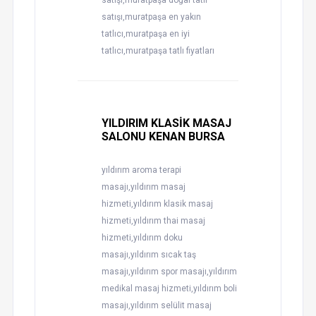
satışı,muratpaşa doğal tatlı
satışı,muratpaşa en yakın
tatlıcı,muratpaşa en iyi
tatlıcı,muratpaşa tatlı fiyatları
YILDIRIM KLASİK MASAJ
SALONU KENAN BURSA
yıldırım aroma terapi
masajı,yıldırım masaj
hizmeti,yıldırım klasik masaj
hizmeti,yıldırım thai masaj
hizmeti,yıldırım doku
masajı,yıldırım sıcak taş
masajı,yıldırım spor masajı,yıldırım
medikal masaj hizmeti,yıldırım boli
masajı,yıldırım selülit masaj