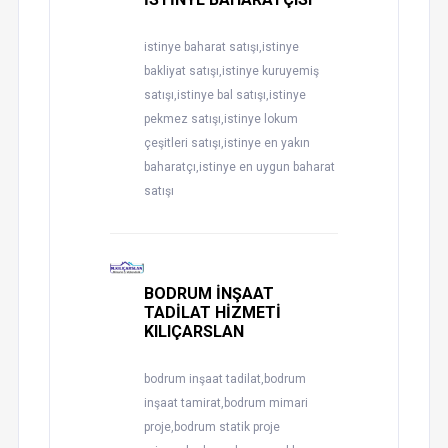
istinye baharat satışı,istinye
bakliyat satışı,istinye kuruyemiş
satışı,istinye bal satışı,istinye
pekmez satışı,istinye lokum
çeşitleri satışı,istinye en yakın
baharatçı,istinye en uygun baharat
satışı
BODRUM İNŞAAT
TADİLAT HİZMETİ
KILIÇARSLAN
bodrum inşaat tadilat,bodrum
inşaat tamirat,bodrum mimari
proje,bodrum statik proje