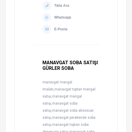
Tıkla Ara
Whatsapp
E-Posta
MANAVGAT SOBA SATIŞI
GÜRLER SOBA
manavgat mangal
imalatı,manavgat toptan mangal
satışı,manavgat mangal
satışı,manavgat soba
satışı,manavgat soba aksesuar
satışı,manavgat perakende soba
satışı,manavgat toptan soba
aksesuarı satışı,manavgat soba