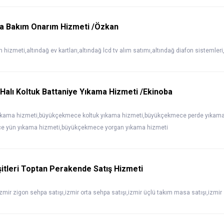
za Bakım Onarım Hizmeti /Özkan
m hizmeti,altındağ ev kartları,altındağ lcd tv alım satımı,altındağ diafon sistemleri
alı Koltuk Battaniye Yıkama Hizmeti /Ekinoba
ıkama hizmeti,büyükçekmece koltuk yıkama hizmeti,büyükçekmece perde yıkama
e yün yıkama hizmeti,büyükçekmece yorgan yıkama hizmeti
itleri Toptan Perakende Satış Hizmeti
izmir zigon sehpa satışı,izmir orta sehpa satışı,izmir üçlü takım masa satışı,izmi