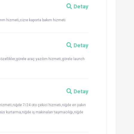
Detay
arım hizmeti,cizre kaporta bakım hizmeti
Detay
özellikler,görele araç yazılım hizmeti,görele launch
Detay
hizmeti,niğde 7/24 oto çekici hizmeti,niğde en yakın
büs kurtarma,niğde iş makinaları taşımacılığı,niğde