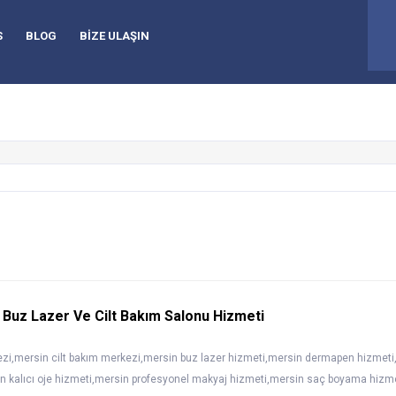
92
S
BLOG
BİZE ULAŞIN
Buz Lazer Ve Cilt Bakım Salonu Hizmeti
ezi,mersin cilt bakım merkezi,mersin buz lazer hizmeti,mersin dermapen hizmet
in kalıcı oje hizmeti,mersin profesyonel makyaj hizmeti,mersin saç boyama hizm