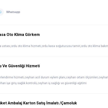
Whatsapp
asa Oto Klima Görkem
a ustası,ordu oto klima hizmeti,ordu kasa soğutucusu tamiri,ordu oto klima bakım
ı Ve Güvenliği Hizmeti
rlendirme hizmeti,ceyhan acil durum eylem planı,ceyhan ortam ölçümleri,ceyhan 
n işe giriş sağlık kontrolü,ceyhan iş sağlığı ve güvenliği eğitimi
iket Ambalaj Karton Satış İmalatı /Çamoluk