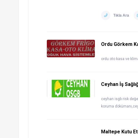
Tıkla Ara
Ordu Görkem K
ordu oto kasa ve klim
Ceyhan İş Sağlığ
ceyhan isgb risk değe
koruma dökümanı,ceyha
Maltepe Kutu Et