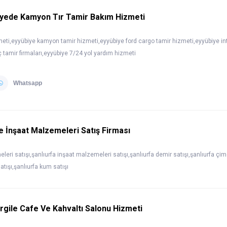
iyede Kamyon Tır Tamir Bakım Hizmeti
zmeti,eyyübiye kamyon tamir hizmeti,eyyübiye ford cargo tamir hizmeti,eyyübiye i
ç tamir firmaları,eyyübiye 7/24 yol yardım hizmeti
Whatsapp
Ve İnşaat Malzemeleri Satış Firması
leri satışı,şanlıurfa inşaat malzemeleri satışı,şanlıurfa demir satışı,şanlıurfa çime
satışı,şanlıurfa kum satışı
rgile Cafe Ve Kahvaltı Salonu Hizmeti