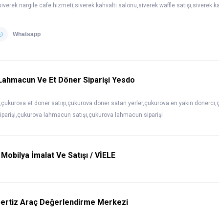
iverek nargile cafe hizmeti,siverek kahvaltı salonu,siverek waffle satışı,siverek k
Whatsapp
Lahmacun Ve Et Döner Siparişi Yesdo
,çukurova et döner satışı,çukurova döner satan yerler,çukurova en yakın dönerci
siparişi,çukurova lahmacun satışı,çukurova lahmacun siparişi
obilya İmalat Ve Satışı / VİELE
ertiz Araç Değerlendirme Merkezi