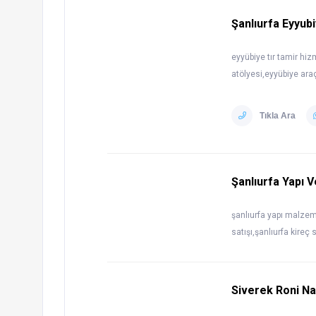
Şanlıurfa Eyyub
eyyübiye tır tamir hi
atölyesi,eyyübiye ara
Tıkla Ara
Şanlıurfa Yapı 
şanlıurfa yapı malzeme
satışı,şanlıurfa kireç 
Siverek Roni Na