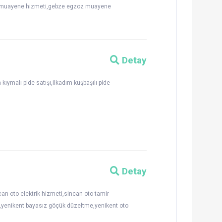
to muayene hizmeti,gebze egzoz muayene
Detay
 kıymalı pide satışı,ilkadım kuşbaşılı pide
Detay
an oto elektrik hizmeti,sincan oto tamir
yenikent bayasız göçük düzeltme,yenikent oto