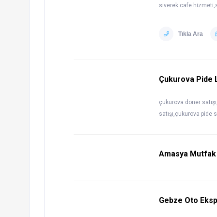
siverek cafe hizmeti,s
Tıkla Ara
Çukurova Pide 
çukurova döner satışı
satışı,çukurova pide 
Amasya Mutfak M
Gebze Oto Eksp