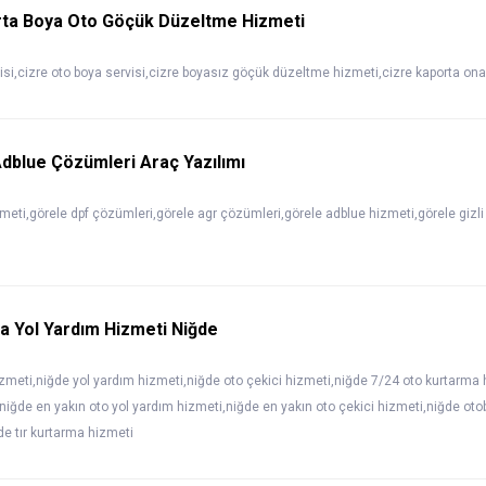
rta Boya Oto Göçük Düzeltme Hizmeti
visi,cizre oto boya servisi,cizre boyasız göçük düzeltme hizmeti,cizre kaporta on
dblue Çözümleri Araç Yazılımı
zmeti,görele dpf çözümleri,görele agr çözümleri,görele adblue hizmeti,görele gizli 
ta Yol Yardım Hizmeti Niğde
zmeti,niğde yol yardım hizmeti,niğde oto çekici hizmeti,niğde 7/24 oto kurtarma 
niğde en yakın oto yol yardım hizmeti,niğde en yakın oto çekici hizmeti,niğde oto
e tır kurtarma hizmeti