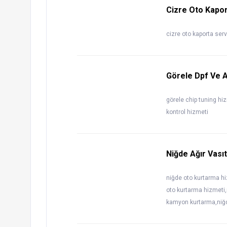
Cizre Oto Kapo
cizre oto kaporta ser
Görele Dpf Ve A
görele chip tuning hi
kontrol hizmeti
Niğde Ağır Vası
niğde oto kurtarma hi
oto kurtarma hizmeti,
kamyon kurtarma,niğd