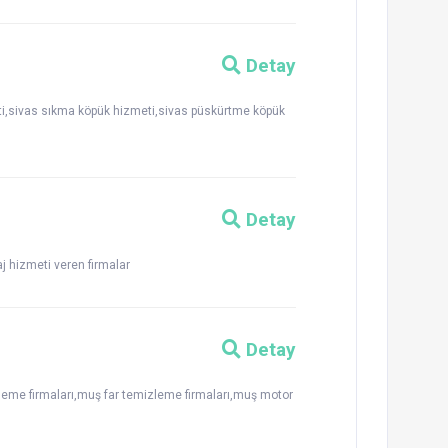
Detay
ti,sivas sıkma köpük hizmeti,sivas püskürtme köpük
Detay
aj hizmeti veren firmalar
Detay
eme firmaları,muş far temizleme firmaları,muş motor