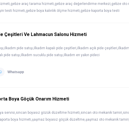
hizmeti,gebze araç tarama hizmeti,gebze araç değerlendirme merkezi,gebze o
in testi hizmeti,gebze boya kalınlık ölçme hizmeti,gebze kaporta boya testi
de Çeşitleri Ve Lahmacun Salonu Hizmeti
,ilkadım pide satışı,ilkadım kapalı pide çeşitleri,ilkadım açık pide çeşitleri,ilkadım
lı pide satışı,ilkadım sucuklu pide satışı,ilkadım en yakın pideci
Whatsapp
orta Boya Göçük Onarım Hizmeti
ya servisi,sincan boyasız gözük düzeltme hizmeti,sincan oto mekanik tamiri,sinc
aporta boya hizmeti,şaşmaz boyasız göçük düzeltme,şaşmaz oto mekanik tamiri,