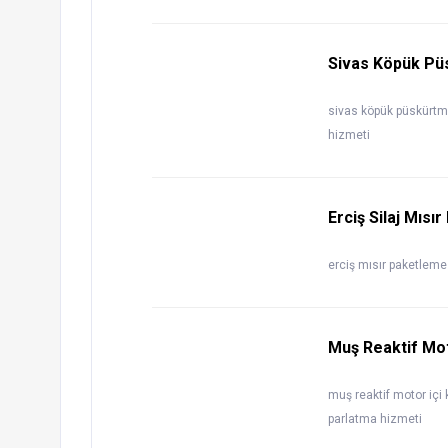
Sivas Köpük Püs
sivas köpük püskürtm
hizmeti
Erciş Silaj Mıs
erciş mısır paketleme 
Muş Reaktif Mot
muş reaktif motor iç
parlatma hizmeti