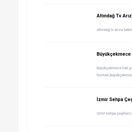
Altındağ Tv Arı
altındağ tv arıza bakı
Büyükçekmece H
büyükçekmece halı y
hizmeti,büyükçekmec
İzmir Sehpa Çeş
izmir sehpa çeşitleri,