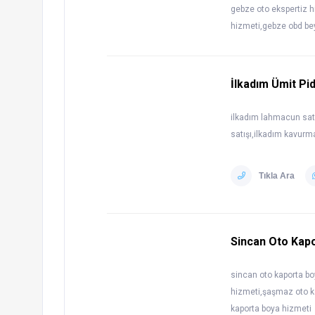
gebze oto ekspertiz 
hizmeti,gebze obd bey
İlkadım Ümit Pi
ilkadım lahmacun satışı
satışı,ilkadım kavurma
Tıkla Ara
Sincan Oto Kap
sincan oto kaporta bo
hizmeti,şaşmaz oto k
kaporta boya hizmeti