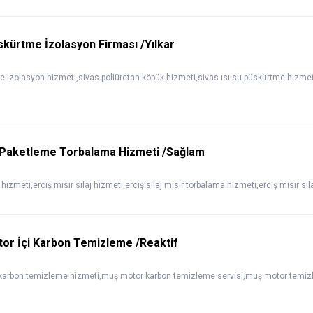
kürtme İzolasyon Firması /Yılkar
e izolasyon hizmeti,sivas poliüretan köpük hizmeti,sivas ısı su püskürtme hizme
ır Paketleme Torbalama Hizmeti /Sağlam
hizmeti,erciş mısır silaj hizmeti,erciş silaj mısır torbalama hizmeti,erciş mısır sil
or İçi Karbon Temizleme /Reaktif
i karbon temizleme hizmeti,muş motor karbon temizleme servisi,muş motor temizl