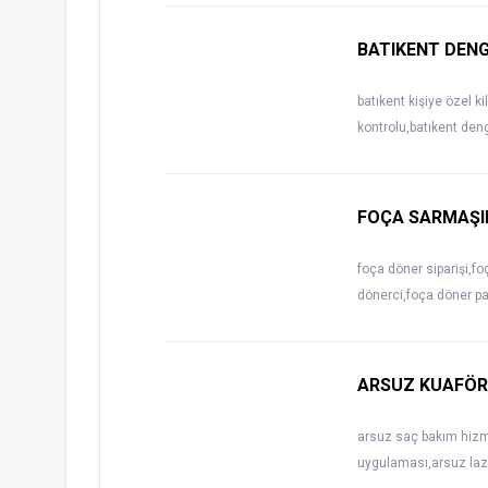
BATIKENT DENG
batıkent kişiye özel k
kontrolu,batıkent den
FOÇA SARMAŞI
foça döner siparişi,fo
dönerci,foça döner pa
ARSUZ KUAFÖR 
arsuz saç bakım hizme
uygulaması,arsuz laz