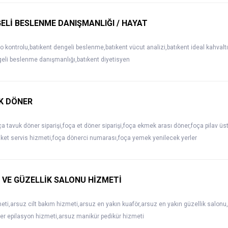
ELİ BESLENME DANIŞMANLIĞI / HAYAT
ilo kontrolu,batıkent dengeli beslenme,batıkent vücut analizi,batıkent ideal kahval
geli beslenme danışmanlığı,batıkent diyetisyen
K DÖNER
ça tavuk döner siparişi,foça et döner siparişi,foça ekmek arası döner,foça pilav üs
ket servis hizmeti,foça dönerci numarası,foça yemek yenilecek yerler
VE GÜZELLİK SALONU HİZMETİ
ti,arsuz cilt bakım hizmeti,arsuz en yakın kuaför,arsuz en yakın güzellik salon
er epilasyon hizmeti,arsuz manikür pedikür hizmeti