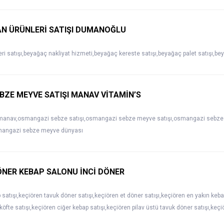
N ÜRÜNLERİ SATIŞI DUMANOĞLU
i satışı,beyağaç nakliyat hizmeti,beyağaç kereste satışı,beyağaç palet satışı,bey
ZE MEYVE SATIŞI MANAV VİTAMİN’S
anav,osmangazi sebze satışı,osmangazi sebze meyve satışı,osmangazi sebze sa
osmangazi sebze meyve dünyası
NER KEBAP SALONU İNCİ DÖNER
satışı,keçiören tavuk döner satışı,keçiören et döner satışı,keçiören en yakın keb
köfte satışı,keçiören ciğer kebap satışı,keçiören pilav üstü tavuk döner satışı,keç