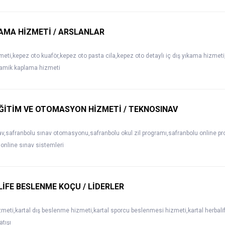
AMA HİZMETİ / ARSLANLAR
eti,kepez oto kuaför,kepez oto pasta cila,kepez oto detaylı iç dış yıkama hizme
amik kaplama hizmeti
ĞİTİM VE OTOMASYON HİZMETİ / TEKNOSINAV
av,safranbolu sınav otomasyonu,safranbolu okul zil programı,safranbolu online p
 online sınav sistemleri
İFE BESLENME KOÇU / LİDERLER
meti,kartal dış beslenme hizmeti,kartal sporcu beslenmesi hizmeti,kartal herbalife
atışı