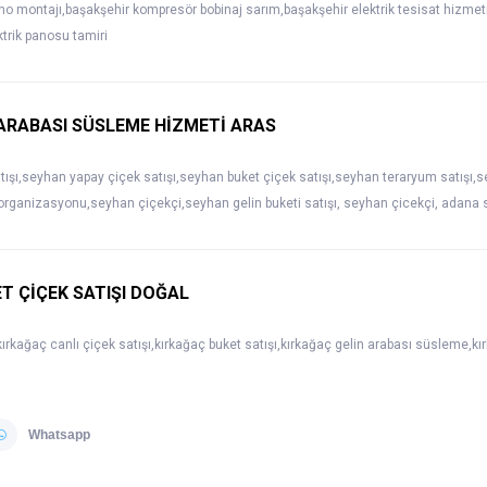
no montajı,başakşehir kompresör bobinaj sarım,başakşehir elektrik tesisat hizmeti,
ktrik panosu tamiri
ARABASI SÜSLEME HİZMETİ ARAS
atışı,seyhan yapay çiçek satışı,seyhan buket çiçek satışı,seyhan teraryum satış
organizasyonu,seyhan çiçekçi,seyhan gelin buketi satışı, seyhan çicekçi, adana
T ÇİÇEK SATIŞI DOĞAL
kırkağaç canlı çiçek satışı,kırkağaç buket satışı,kırkağaç gelin arabası süsleme,k
Whatsapp