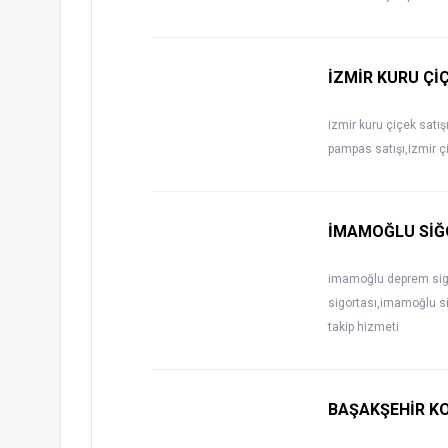
İZMİR KURU Çİ
izmir kuru çiçek satışı
pampas satışı,izmir çi
İMAMOĞLU SİĞO
imamoğlu deprem sigo
sigortası,imamoğlu s
takip hizmeti
BAŞAKŞEHİR K