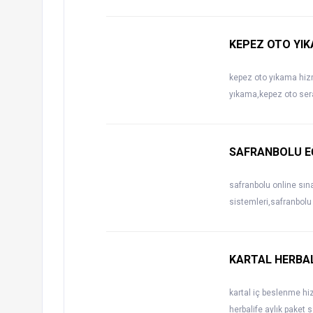
KEPEZ OTO YIK
kepez oto yıkama hizm
yıkama,kepez oto ser
SAFRANBOLU E
safranbolu online sın
sistemleri,safranbolu
KARTAL HERBAL
kartal iç beslenme hiz
herbalife aylık paket s