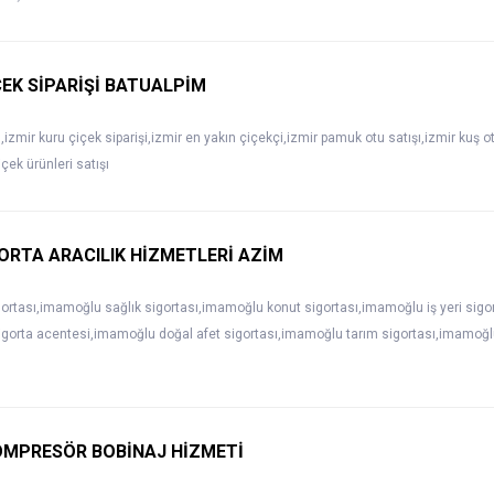
ÇEK SİPARİŞİ BATUALPİM
,izmir kuru çiçek siparişi,izmir en yakın çiçekçi,izmir pamuk otu satışı,izmir kuş otu 
çek ürünleri satışı
RTA ARACILIK HİZMETLERİ AZİM
rtası,imamoğlu sağlık sigortası,imamoğlu konut sigortası,imamoğlu iş yeri sig
igorta acentesi,imamoğlu doğal afet sigortası,imamoğlu tarım sigortası,imamoğl
OMPRESÖR BOBİNAJ HİZMETİ