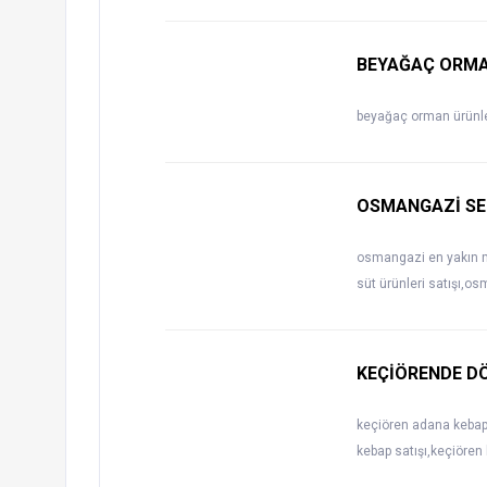
BEYAĞAÇ ORMA
beyağaç orman ürünler
OSMANGAZİ SEB
osmangazi en yakın m
süt ürünleri satışı,
KEÇİÖRENDE DÖ
keçiören adana kebap 
kebap satışı,keçiören 