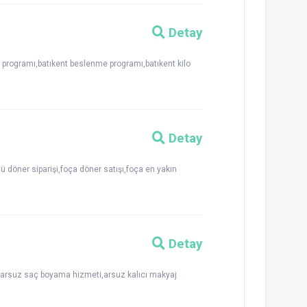
Detay
tı programı,batıkent beslenme programı,batıkent kilo
Detay
tü döner siparişi,foça döner satışı,foça en yakın
Detay
u,arsuz saç boyama hizmeti,arsuz kalıcı makyaj