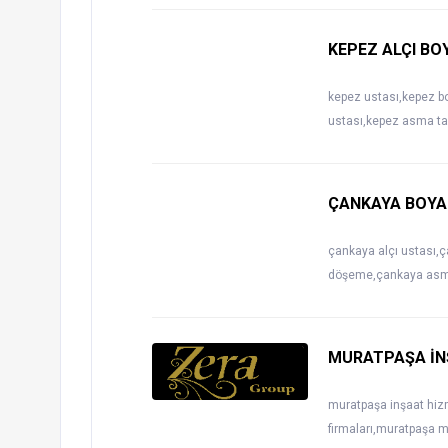
KEPEZ ALÇI B
kepez ustası,kepez b
ustası,kepez asma ta
ÇANKAYA BOYA
çankaya alçı ustası,
döşeme,çankaya asma
MURATPAŞA İN
muratpaşa inşaat hiz
firmaları,muratpaşa mi