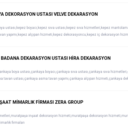
OYA DEKORASYON USTASI VELVE DEKARASYON
oya ustası,kepez boyacı,kepez sıva ustası,kepez sıva hizmetleri,kepez mantol
van yapımı,kepez alçıpan hizmeti,kepez dekorasyoncu,kepez iç dekorasyon hizme
 BADANA DEKARASYON USTASI HİRA DEKARASYON
çankaya boya ustası,çankaya boyacı,çankaya sıva ustası,çankaya sıva hizmetle
 tavan ustası,çankaya asma tavan yapımı,çankaya alçıpan hizmeti,çankaya dek
ŞAAT MİMARLIK FİRMASI ZERA GROUP
metleri,muratpaşa inşaat dekorasyon hizmeti,muratpaşa dekorasyon hizmeti,mur
marlık firmaları