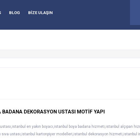
92
S
BLOG
BİZE ULAŞIN
A BADANA DEKORASYON USTASI MOTİF YAPI
stası,istanbul en yakın boyacı,istanbul boya badana hizmeti,istanbul alçıpan hizme
ı sıva ustası,istanbul kartonpiyer modelleri,istanbul dekorasyon hizmeti,istanbul 