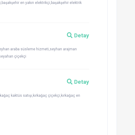
başakşehir en yakın elektrikçi,başakşehir elektrik
Detay
ı,seyhan araba süsleme hizmeti,seyhan arajman
 seyahan çiçekçi
Detay
ırkağaç kaktüs satışı,kırkağaç çiçekçi,kırkağaç en