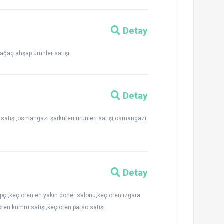
Detay
ağaç ahşap ürünler satışı
Detay
tışı,osmangazi şarküteri ürünleri satışı,osmangazi
Detay
apçı,keçiören en yakın döner salonu,keçiören ızgara
iören kumru satışı,keçiören patso satışı