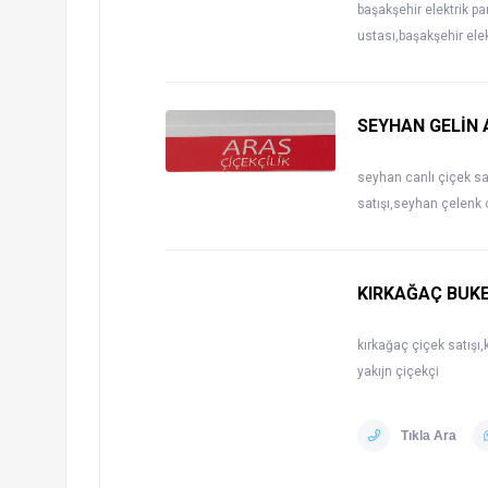
başakşehir elektrik pa
ustası,başakşehir ele
SEYHAN GELİN 
seyhan canlı çiçek s
satışı,seyhan çelenk 
KIRKAĞAÇ BUKE
kırkağaç çiçek satışı,
yakıjn çiçekçi
Tıkla Ara