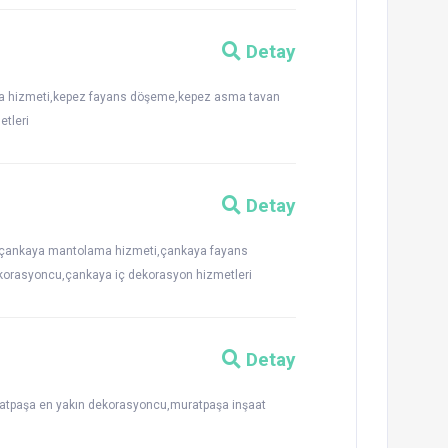
Detay
ama hizmeti,kepez fayans döşeme,kepez asma tavan
tleri
Detay
ri,çankaya mantolama hizmeti,çankaya fayans
orasyoncu,çankaya iç dekorasyon hizmetleri
Detay
atpaşa en yakın dekorasyoncu,muratpaşa inşaat