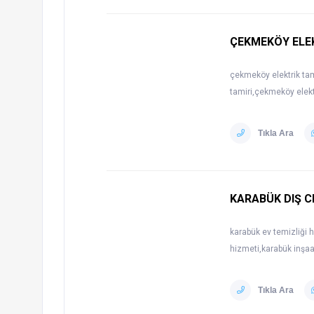
ÇEKMEKÖY ELEK
çekmeköy elektrik tam
tamiri,çekmeköy elekt
Tıkla Ara
KARABÜK DIŞ C
karabük ev temizliği 
hizmeti,karabük inşaa
Tıkla Ara