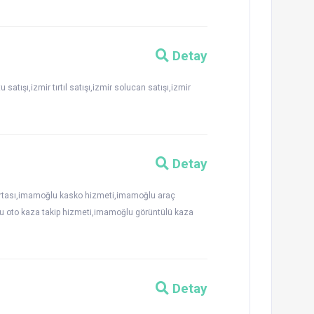
Detay
satışı,izmir tırtıl satışı,izmir solucan satışı,izmir
Detay
ortası,imamoğlu kasko hizmeti,imamoğlu araç
u oto kaza takip hizmeti,imamoğlu görüntülü kaza
Detay