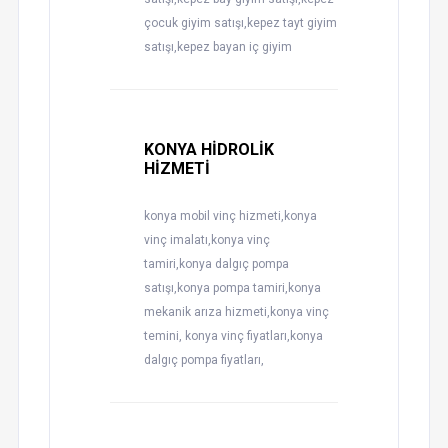
çocuk giyim satışı,kepez tayt giyim
satışı,kepez bayan iç giyim
KONYA HİDROLİK
HİZMETİ
konya mobil vinç hizmeti,konya
vinç imalatı,konya vinç
tamiri,konya dalgıç pompa
satışı,konya pompa tamiri,konya
mekanik arıza hizmeti,konya vinç
temini, konya vinç fiyatları,konya
dalgıç pompa fiyatları,