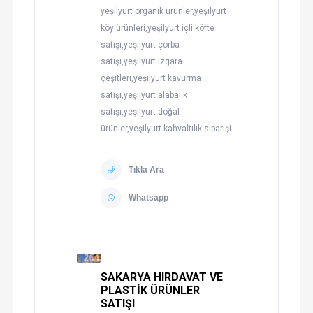
yeşilyurt organik ürünler,yeşilyurt
köy ürünleri,yeşilyurt içli köfte
satışı,yeşilyurt çorba
satışı,yeşilyurt ızgara
çeşitleri,yeşilyurt kavurma
satışı,yeşilyurt alabalık
satışı,yeşilyurt doğal
ürünler,yeşilyurt kahvaltılık siparişi
Tıkla Ara
Whatsapp
SAKARYA HIRDAVAT VE
PLASTİK ÜRÜNLER
SATIŞI