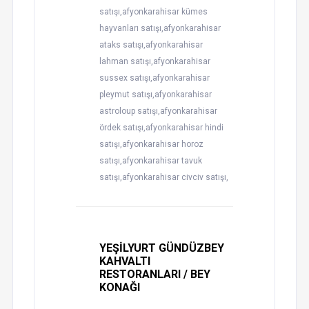
satışı,afyonkarahisar kümes
hayvanları satışı,afyonkarahisar
ataks satışı,afyonkarahisar
lahman satışı,afyonkarahisar
sussex satışı,afyonkarahisar
pleymut satışı,afyonkarahisar
astroloup satışı,afyonkarahisar
ördek satışı,afyonkarahisar hindi
satışı,afyonkarahisar horoz
satışı,afyonkarahisar tavuk
satışı,afyonkarahisar civciv satışı,
YEŞİLYURT GÜNDÜZBEY
KAHVALTI
RESTORANLARI / BEY
KONAĞI