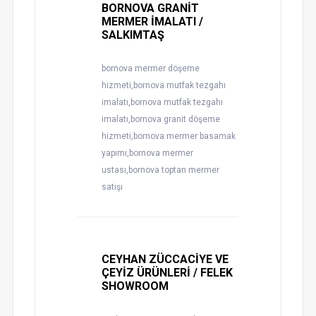
BORNOVA GRANİT
MERMER İMALATI /
SALKIMTAŞ
bornova mermer döşeme
hizmeti,bornova mutfak tezgahı
imalatı,bornova mutfak tezgahı
imalatı,bornova granit döşeme
hizmeti,bornova mermer basamak
yapımı,bornova mermer
ustası,bornova toptan mermer
satışı
CEYHAN ZÜCCACİYE VE
ÇEYİZ ÜRÜNLERİ / FELEK
SHOWROOM