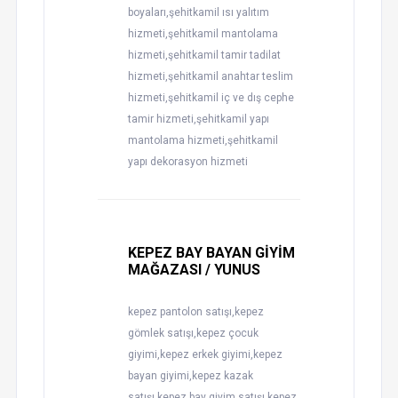
boyaları,şehitkamil ısı yalıtım
hizmeti,şehitkamil mantolama
hizmeti,şehitkamil tamir tadilat
hizmeti,şehitkamil anahtar teslim
hizmeti,şehitkamil iç ve dış cephe
tamir hizmeti,şehitkamil yapı
mantolama hizmeti,şehitkamil
yapı dekorasyon hizmeti
KEPEZ BAY BAYAN GİYİM
MAĞAZASI / YUNUS
kepez pantolon satışı,kepez
gömlek satışı,kepez çocuk
giyimi,kepez erkek giyimi,kepez
bayan giyimi,kepez kazak
satışı,kepez bay giyim satışı,kepez