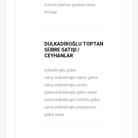
hizmeti,batman pankart satan
firmalar
DULKADİROĞLU TOPTAN
GÜBRE SATIŞI /
CEYHANLAR
dulkadiroğlu gübre
satışı,dulkadiroğlu toptan gübre
satışı,dulkadiroğlu azotlu
gübre,dulkadiroğlu gübre satan
yerler,dulkadiroğlu fosforlu gübre
satışı,dulkadiroğlu potasyumlu
gübre satışı