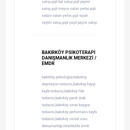
satışı,şişli bal satışı,şişli peynir
satışı,şişli meyve satan yerler,şişli
sebze satan yerler,şişli siyah
zeytin satışı,şişli çeçil peynir satışı
BAKIRKÖY PSİKOTERAPİ
DANIŞMANLIK MERKEZİ /
EMDR
bakırköy psikologlar,bakırköy
depresyon tedavisi,bakırköy kaygı
kaybı tedavisi,bakırköy fobi
tedavisi,bakırköy panik atak
tedavisi,bakırköy sınav kaygısı
tedavisi,bakırköy performans kaybı
tedavisi,bakırköy cinsel soru
danışmanlığı,İstanbulda emdr