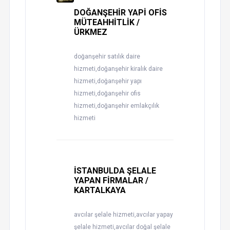
DOĞANŞEHİR YAPİ OFİS
MÜTEAHHİTLİK /
ÜRKMEZ
doğanşehir satılık daire
hizmeti,doğanşehir kiralık daire
hizmeti,doğanşehir yapı
hizmeti,doğanşehir ofis
hizmeti,doğanşehir emlakçılık
hizmeti
İSTANBULDA ŞELALE
YAPAN FİRMALAR /
KARTALKAYA
avcılar şelale hizmeti,avcılar yapay
şelale hizmeti,avcılar doğal şelale