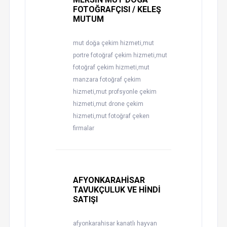
FOTOĞRAFÇISI / KELEŞ
MUTUM
mut doğa çekim hizmeti,mut
portre fotoğraf çekim hizmeti,mut
fotoğraf çekim hizmeti,mut
manzara fotoğraf çekim
hizmeti,mut profsyonle çekim
hizmeti,mut drone çekim
hizmeti,mut fotoğraf çeken
firmalar
AFYONKARAHİSAR
TAVUKÇULUK VE HİNDİ
SATIŞI
afyonkarahisar kanatlı hayvan