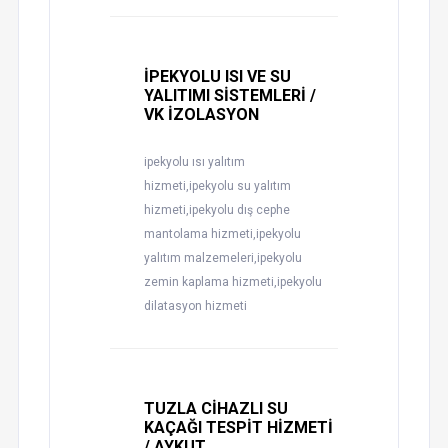
İPEKYOLU ISI VE SU
YALITIMI SİSTEMLERİ /
VK İZOLASYON
ipekyolu ısı yalıtım
hizmeti,ipekyolu su yalıtım
hizmeti,ipekyolu dış cephe
mantolama hizmeti,ipekyolu
yalıtım malzemeleri,ipekyolu
zemin kaplama hizmeti,ipekyolu
dilatasyon hizmeti
TUZLA CİHAZLI SU
KAÇAĞI TESPİT HİZMETİ
/ AYKUT