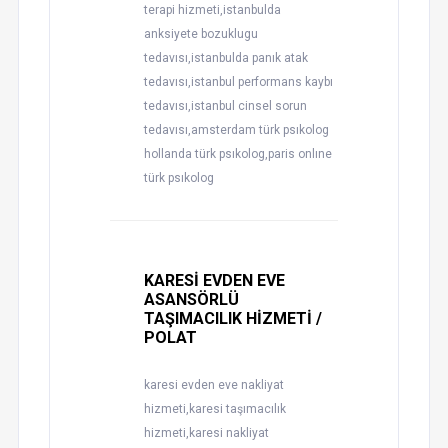
terapi hizmeti,istanbulda
anksiyete bozuklugu
tedavısı,istanbulda panık atak
tedavısı,istanbul performans kaybı
tedavısı,istanbul cinsel sorun
tedavısı,amsterdam türk psıkolog
hollanda türk psıkolog,paris onlıne
türk psıkolog
KARESİ EVDEN EVE
ASANSÖRLÜ
TAŞIMACILIK HİZMETİ /
POLAT
karesi evden eve nakliyat
hizmeti,karesi taşımacılık
hizmeti,karesi nakliyat