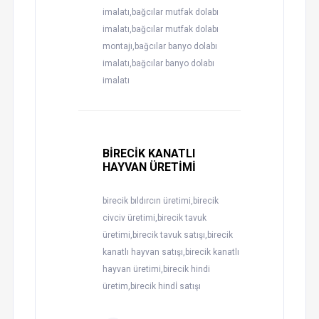
imalatı,bağcılar mutfak dolabı
imalatı,bağcılar mutfak dolabı
montajı,bağcılar banyo dolabı
imalatı,bağcılar banyo dolabı
imalatı
BİRECİK KANATLI
HAYVAN ÜRETİMİ
birecik bıldırcın üretimi,birecik
civciv üretimi,birecik tavuk
üretimi,birecik tavuk satışı,birecik
kanatlı hayvan satışı,birecik kanatlı
hayvan üretimi,birecik hindi
üretim,birecik hindİ satışı