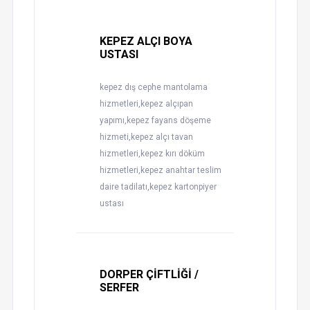
KEPEZ ALÇI BOYA
USTASI
kepez dış cephe mantolama
hizmetleri,kepez alçıpan
yapımı,kepez fayans döşeme
hizmeti,kepez alçı tavan
hizmetleri,kepez kırı döküm
hizmetleri,kepez anahtar teslim
daire tadilatı,kepez kartonpiyer
ustası
DORPER ÇİFTLİĞİ /
SERFER