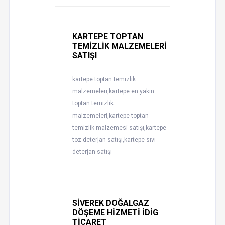
KARTEPE TOPTAN
TEMİZLİK MALZEMELERİ
SATIŞI
kartepe toptan temizlik
malzemeleri,kartepe en yakın
toptan temizlik
malzemeleri,kartepe toptan
temizlik malzemesi satışı,kartepe
toz deterjan satışı,kartepe sıvı
deterjan satışı
SİVEREK DOĞALGAZ
DÖŞEME HİZMETİ İDİG
TİCARET