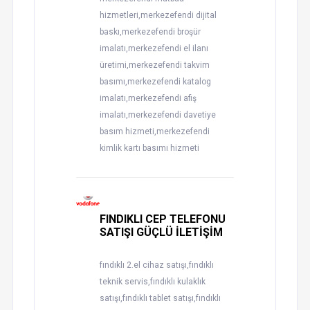
hizmetleri,merkezefendi dijital
baskı,merkezefendi broşür
imalatı,merkezefendi el ilanı
üretimi,merkezefendi takvim
basımı,merkezefendi katalog
imalatı,merkezefendi afiş
imalatı,merkezefendi davetiye
basım hizmeti,merkezefendi
kimlik kartı basımı hizmeti
FINDIKLI CEP TELEFONU
SATIŞI GÜÇLÜ İLETİŞİM
fındıklı 2.el cihaz satışı,fındıklı
teknik servis,fındıklı kulaklık
satışı,fındıklı tablet satışı,fındıklı