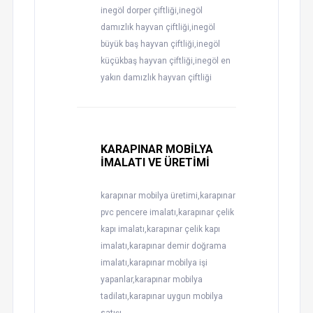
inegöl dorper çiftliği,inegöl
damızlık hayvan çiftliği,inegöl
büyük baş hayvan çiftliği,inegöl
küçükbaş hayvan çiftliği,inegöl en
yakın damızlık hayvan çiftliği
KARAPINAR MOBİLYA
İMALATI VE ÜRETİMİ
karapınar mobilya üretimi,karapınar
pvc pencere imalatı,karapınar çelik
kapı imalatı,karapınar çelik kapı
imalatı,karapınar demir doğrama
imalatı,karapınar mobilya işi
yapanlar,karapınar mobilya
tadilatı,karapınar uygun mobilya