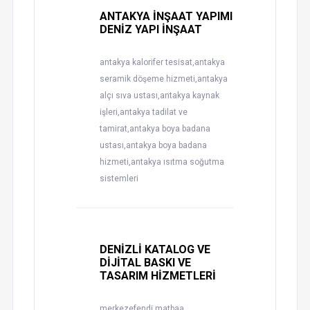
ANTAKYA İNŞAAT YAPIMI
DENİZ YAPI İNŞAAT
antakya kalorifer tesisat,antakya
seramik döşeme hizmeti,antakya
alçı sıva ustası,antakya kaynak
işleri,antakya tadilat ve
tamirat,antakya boya badana
ustası,antakya boya badana
hizmeti,antakya ısıtma soğutma
sistemleri
DENİZLİ KATALOG VE
DİJİTAL BASKI VE
TASARIM HİZMETLERİ
merkezefendi matbaa