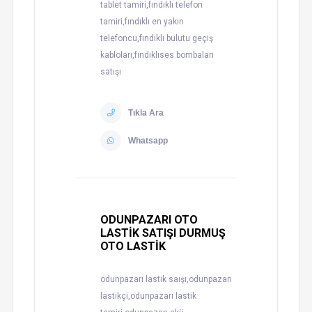
tablet tamiri,fındıklı telefon
tamiri,fındıklı en yakın
telefoncu,fındıklı bulutu geçiş
kabloları,fındıklıses bombaları
satışı
Tıkla Ara
Whatsapp
ODUNPAZARI OTO
LASTİK SATIŞI DURMUŞ
OTO LASTİK
odunpazarı lastik saışı,odunpazarı
lastikçi,odunpazarı lastik