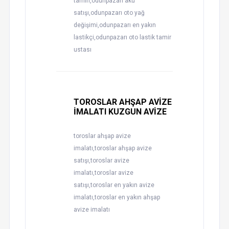
tamiri,odunpazarı akü
satışı,odunpazarı oto yağ
değişimi,odunpazarı en yakın
lastikçi,odunpazarı oto lastik tamir
ustası
TOROSLAR AHŞAP AVİZE
İMALATI KUZGUN AVİZE
toroslar ahşap avize
imalatı,toroslar ahşap avize
satışı,toroslar avize
imalatı,toroslar avize
satışı,toroslar en yakın avize
imalatı,toroslar en yakın ahşap
avize imalatı