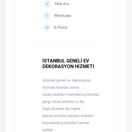
Tıkla Ara
Whatsapp
E-Posta
İSTANBUL GENELİ EV
DEKORASYON HİZMETİ
istanbul geneli ev dekorasyon
hizmeti,istanbul asma
tavan,istanbul mantolama,istanbul
gergi tavan,istanbul iç dış
boya,istanbul dış cephe
boyası,istanbul alçıpan,istanbul
boya badana,istanbul tamirat
tadilat