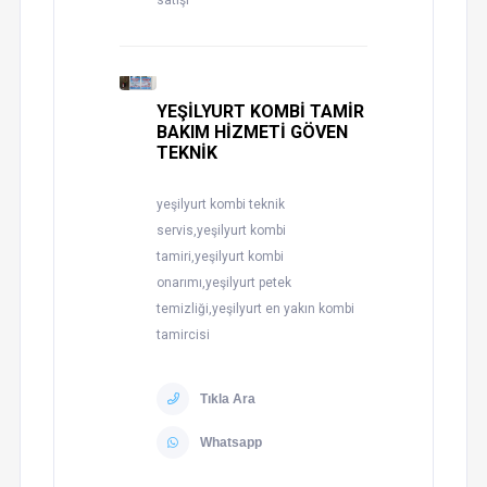
satışı
YEŞİLYURT KOMBİ TAMİR
BAKIM HİZMETİ GÖVEN
TEKNİK
yeşilyurt kombi teknik
servis,yeşilyurt kombi
tamiri,yeşilyurt kombi
onarımı,yeşilyurt petek
temizliği,yeşilyurt en yakın kombi
tamircisi
Tıkla Ara
Whatsapp