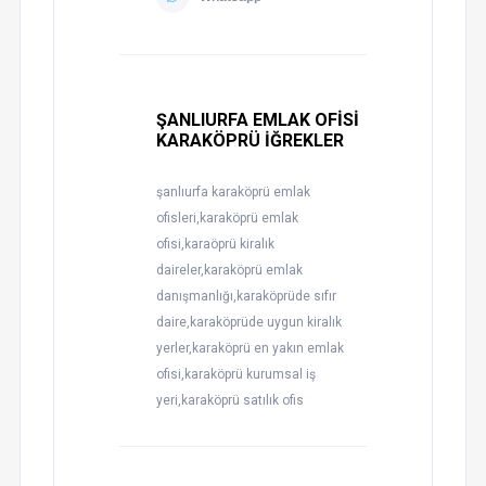
ŞANLIURFA EMLAK OFİSİ
KARAKÖPRÜ İĞREKLER
şanlıurfa karaköprü emlak
ofisleri,karaköprü emlak
ofisi,karaöprü kiralık
daireler,karaköprü emlak
danışmanlığı,karaköprüde sıfır
daire,karaköprüde uygun kiralık
yerler,karaköprü en yakın emlak
ofisi,karaköprü kurumsal iş
yeri,karaköprü satılık ofis