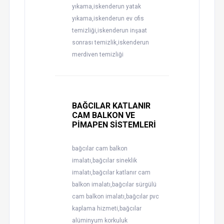
yıkama,iskenderun yatak
yıkama,iskenderun ev ofis
temizliği,iskenderun inşaat
sonrası temizlik,iskenderun
merdiven temizliği
BAĞCILAR KATLANIR
CAM BALKON VE
PİMAPEN SİSTEMLERİ
bağcılar cam balkon
imalatı,bağcılar sineklik
imalatı,bağcılar katlanır cam
balkon imalatı,bağcılar sürgülü
cam balkon imalatı,bağcılar pvc
kaplama hizmeti,bağcılar
alüminyum korkuluk