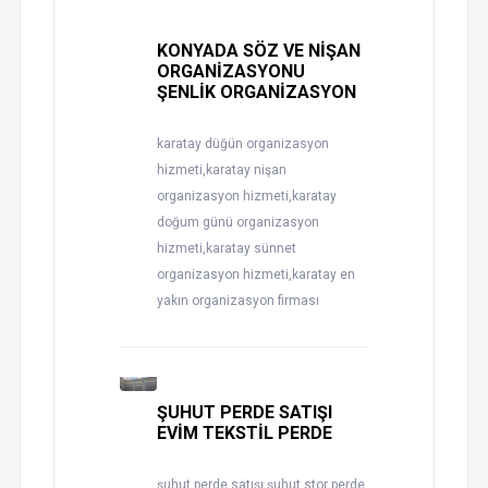
KONYADA SÖZ VE NİŞAN
ORGANİZASYONU
ŞENLİK ORGANİZASYON
karatay düğün organizasyon
hizmeti,karatay nişan
organizasyon hizmeti,karatay
doğum günü organizasyon
hizmeti,karatay sünnet
organizasyon hizmeti,karatay en
yakın organizasyon firması
ŞUHUT PERDE SATIŞI
EVİM TEKSTİL PERDE
şuhut perde satışı,şuhut stor perde