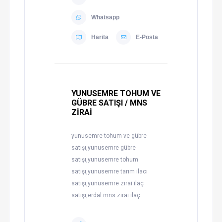
Whatsapp
Harita
E-Posta
YUNUSEMRE TOHUM VE
GÜBRE SATIŞI / MNS
ZİRAİ
yunusemre tohum ve gübre
satışı,yunusemre gübre
satışı,yunusemre tohum
satışı,yunusemre tarım ilacı
satışı,yunusemre zırai ilaç
satışı,erdal mns zirai ilaç