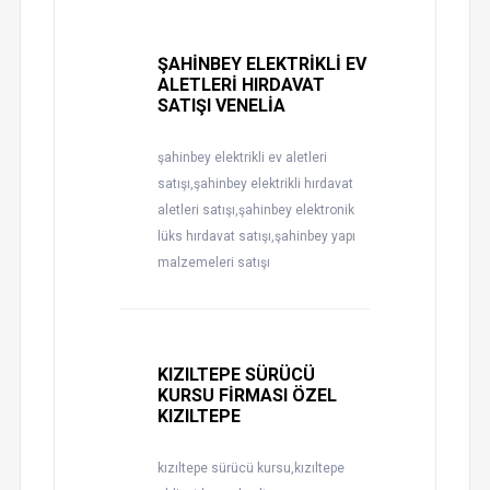
ŞAHİNBEY ELEKTRİKLİ EV
ALETLERİ HIRDAVAT
SATIŞI VENELİA
şahinbey elektrikli ev aletleri
satışı,şahinbey elektrikli hırdavat
aletleri satışı,şahinbey elektronik
lüks hırdavat satışı,şahinbey yapı
malzemeleri satışı
KIZILTEPE SÜRÜCÜ
KURSU FİRMASI ÖZEL
KIZILTEPE
kızıltepe sürücü kursu,kızıltepe