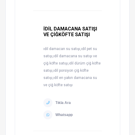
İDİL DAMACANA SATIŞI
VE ÇİĞKÖFTE SATIŞI
ıdil damacan su satışı,ıdil pet su
satışı,ıdil damacana su satışı ve
çiğ köfte satışı,ıdil dürüm çiğ köfte
satışı,ıdil porsiyon çiğ köfte
satışı,ıdil en yakın damacana su
ve çiğ köfte satışı
Tıkla Ara
Whatsapp