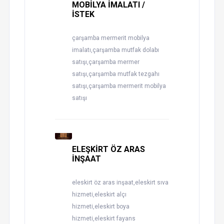
MOBİLYA İMALATI /
İSTEK
çarşamba mermerit mobilya
imalatı,çarşamba mutfak dolabı
satışı,çarşamba mermer
satışı,çarşamba mutfak tezgahı
satışı,çarşamba mermerit mobilya
satışı
ELEŞKİRT ÖZ ARAS
İNŞAAT
eleskirt öz aras inşaat,eleskirt sıva
hizmeti,eleskirt alçı
hizmeti,eleskirt boya
hizmeti,eleskirt fayans